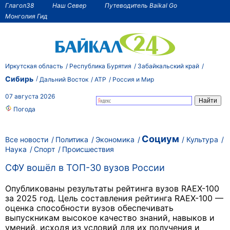
Глагол38
Наш Север
Путеводитель Baikal Go
Монголия Гид
Иркутская область
Республика Бурятия
Забайкальский край
Сибирь
Дальний Восток
АТР
Россия и Мир
07 августа 2026
Погода
Социум
Все новости
Политика
Экономика
Культура
Наука
Спорт
Происшествия
СФУ вошёл в ТОП-30 вузов России
Опубликованы результаты рейтинга вузов RAEX-100
за 2025 год. Цель составления рейтинга RAEX-100 —
оценка способности вузов обеспечивать
выпускникам высокое качество знаний, навыков и
умений, исходя из условий для их получения и