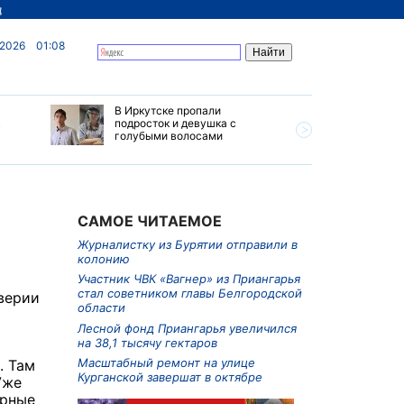
д
 2026
01:08
В Иркутске пропали
Ливни, г
в
подросток и девушка с
ветер бу
голубыми волосами
субботу 
Прианга
САМОЕ ЧИТАЕМОЕ
Журналистку из Бурятии отправили в
колонию
Участник ЧВК «Вагнер» из Приангарья
стал советником главы Белгородской
верии
области
Лесной фонд Приангарья увеличился
на 38,1 тысячу гектаров
Масштабный ремонт на улице
. Там
Курганской завершат в октябре
Уже
ярные