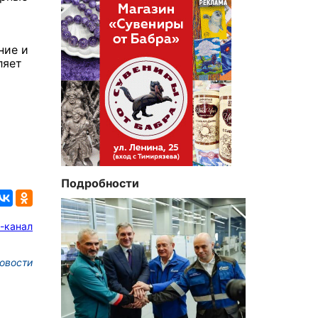
ы
ние и
ляет
Подробности
-канал
овости