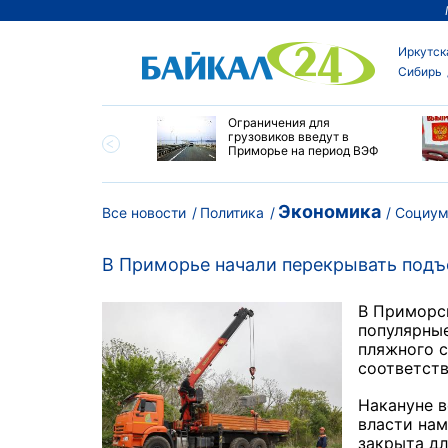
Иркутск
Сибирь
ровел планерку в
Ограничения для
ете по управлению
грузовиков введут в
ским округом
Приморье на период ВЭФ
ска
Экономика
Все новости
Политика
Социу
В Приморье начали перекрывать подъ
В Приморск
популярные
пляжного с
соответств
Накануне в
власти нам
закрыта дл