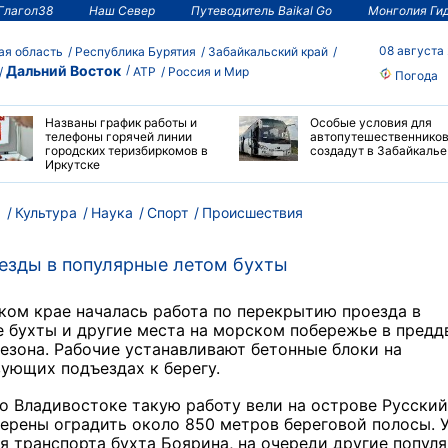
Глагол38
Наш Север
Путеводитель Baikal Go
Монголия Ги
08 августа
ая область
Республика Бурятия
Забайкальский край
Дальний Восток
АТР
Россия и Мир
Погода
Названы график работы и
Особые условия для
телефоны горячей линии
автопутешественнико
городских теризбиркомов в
создадут в Забайкалье
Иркутске
м
Культура
Наука
Спорт
Происшествия
езды в популярные летом бухты
ом крае началась работа по перекрытию проезда в
 бухты и другие места на морском побережье в предд
езона. Рабочие устанавливают бетонные блоки на
ующих подъездах к берегу.
о Владивостоке такую работу вели на острове Русский
ерены оградить около 850 метров береговой полосы. 
я транспорта бухта Боярина, на очереди другие попул