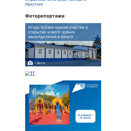
Иркутске
Фоторепортажи
бботу
Игорь Кобзев принял участие в
В Иркутске п
а Авиа!"
открытии нового здания
двойняшки
авиаотделения в Качуге
7 фото
3 фото