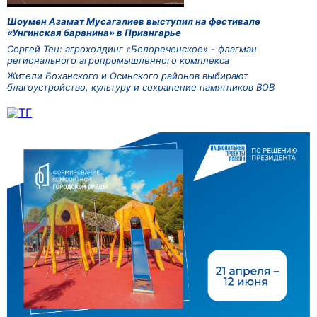
Шоумен Азамат Мусагалиев выступил на фестивале
«Унгинская баранина» в Приангарье
Сергей Тен: агрохолдинг «Белореченское» - флагман
регионального агропромышленного комплекса
Жители Боханского и Осинского районов выбирают
благоустройство, культуру и сохранение памятников ВОВ