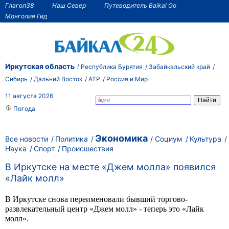
Глагол38
Наш Север
Путеводитель Baikal Go
Монголия Гид
Иркутская область
Республика Бурятия
Забайкальский край
Сибирь
Дальний Восток
АТР
Россия и Мир
11 августа 2026
Погода
Экономика
Все новости
Политика
Социум
Культура
Наука
Спорт
Происшествия
В Иркутске на месте «Джем молла» появился
«Лайк молл»
В Иркутске снова переименовали бывший торгово-
развлекательный центр «Джем молл» - теперь это «Лайк
молл».