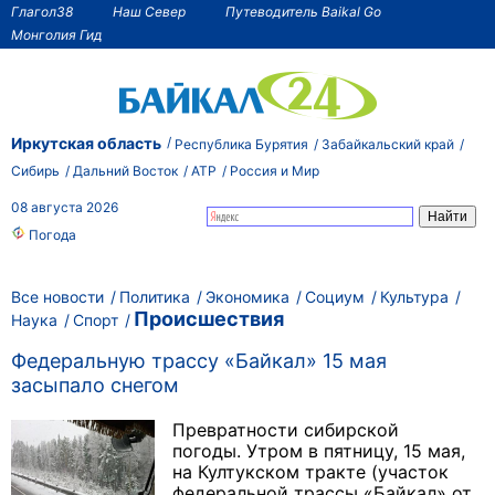
Глагол38
Наш Север
Путеводитель Baikal Go
Монголия Гид
Иркутская область
Республика Бурятия
Забайкальский край
Сибирь
Дальний Восток
АТР
Россия и Мир
08 августа 2026
Погода
Все новости
Политика
Экономика
Социум
Культура
Происшествия
Наука
Спорт
Федеральную трассу «Байкал» 15 мая
засыпало снегом
Превратности сибирской
погоды. Утром в пятницу, 15 мая,
на Култукском тракте (участок
федеральной трассы «Байкал» от