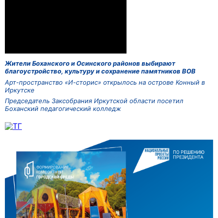
Жители Боханского и Осинского районов выбирают
благоустройство, культуру и сохранение памятников ВОВ
Арт-пространство «И-сторис» открылось на острове Конный в
Иркутске
Председатель Заксобрания Иркутской области посетил
Боханский педагогический колледж