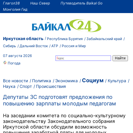
Глагол38
Наш Север
Путеводитель Baikal Go
Монголия Гид
Иркутская область
Республика Бурятия
Забайкальский край
Сибирь
Дальний Восток
АТР
Россия и Мир
07 августа 2026
Погода
Социум
Все новости
Политика
Экономика
Культура
Наука
Спорт
Происшествия
Депутаты ЗС подготовят предложения по
повышению зарплаты молодым педагогам
На заседании комитета по социально-культурному
законодательству Законодательного собрания
Иркутской области обсудили возможность
повышения заработной платы для молодых