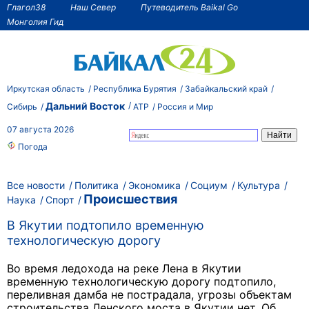
Глагол38
Наш Север
Путеводитель Baikal Go
Монголия Гид
Иркутская область
Республика Бурятия
Забайкальский край
Дальний Восток
Сибирь
АТР
Россия и Мир
07 августа 2026
Погода
Все новости
Политика
Экономика
Социум
Культура
Происшествия
Наука
Спорт
В Якутии подтопило временную
технологическую дорогу
Во время ледохода на реке Лена в Якутии
временную технологическую дорогу подтопило,
переливная дамба не пострадала,
угрозы объектам
строительства Ленского моста в Якутии нет. Об