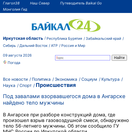
Глагол38
Наш Север
Путеводитель Baikal Go
Монголия Гид
Иркутская область
Республика Бурятия
Забайкальский край
Сибирь
Дальний Восток
АТР
Россия и Мир
09 августа 2026
Погода
Все новости
Политика
Экономика
Социум
Культура
Происшествия
Наука
Спорт
Под завалами взорвавшегося дома в Ангарске
найдено тело мужчины
В Ангарске при разборе конструкций дома, где
произошел взрыв газовоздушной смеси, обнаружено
тело 56-летнего мужчины. Об этом сообщило ГУ
МЧС России по Иркутской области.