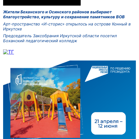
Жители Боханского и Осинского районов выбирают
благоустройство, культуру и сохранение памятников ВОВ
Арт-пространство «И-сторис» открылось на острове Конный в
Иркутске
Председатель Заксобрания Иркутской области посетил
Боханский педагогический колледж