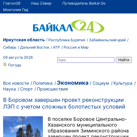
Глагол38
Наш Север
Путеводитель Baikal Go
Монголия Гид
Иркутская область
Республика Бурятия
Забайкальский край
Сибирь
Дальний Восток
АТР
Россия и Мир
06 августа 2026
Погода
Экономика
Все новости
Политика
Социум
Культура
Наука
Спорт
Происшествия
В Боровом завершен проект реконструкции
ЛЭП с учетом сложных болотистых условий
В поселке Боровое Центрально-
Хазанского муниципального
образования Зиминского района
завершен проект реконструкции