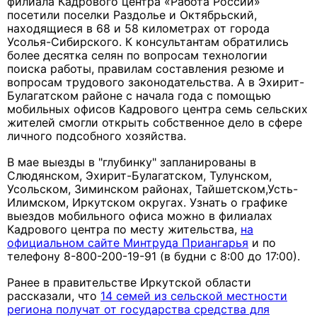
филиала Кадрового центра «Работа России»
посетили поселки Раздолье и Октябрьский,
находящиеся в 68 и 58 километрах от города
Усолья-Сибирского. К консультантам обратились
более десятка селян по вопросам технологии
поиска работы, правилам составления резюме и
вопросам трудового законодательства. А в Эхирит-
Булагатском районе с начала года с помощью
мобильных офисов Кадрового центра семь сельских
жителей смогли открыть собственное дело в сфере
личного подсобного хозяйства.
В мае выезды в "глубинку" запланированы в
Слюдянском, Эхирит-Булагатском, Тулунском,
Усольском, Зиминском районах, Тайшетском,Усть-
Илимском, Иркутском округах. Узнать о графике
выездов мобильного офиса можно в филиалах
Кадрового центра по месту жительства,
на
официальном сайте Минтруда Приангарья
и по
телефону 8-800-200-19-91 (в будни с 8:00 до 17:00).
Ранее в правительстве Иркутской области
рассказали, что
14 семей из сельской местности
региона получат от государства средства для