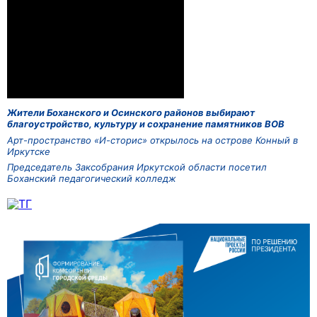
Жители Боханского и Осинского районов выбирают
благоустройство, культуру и сохранение памятников ВОВ
Арт-пространство «И-сторис» открылось на острове Конный в
Иркутске
Председатель Заксобрания Иркутской области посетил
Боханский педагогический колледж