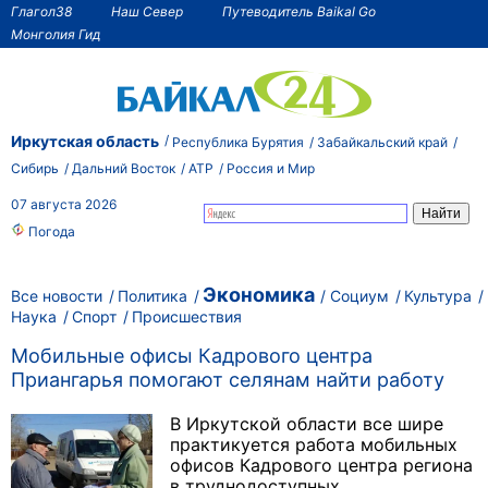
Глагол38
Наш Север
Путеводитель Baikal Go
Монголия Гид
Иркутская область
Республика Бурятия
Забайкальский край
Сибирь
Дальний Восток
АТР
Россия и Мир
07 августа 2026
Погода
Экономика
Все новости
Политика
Социум
Культура
Наука
Спорт
Происшествия
Мобильные офисы Кадрового центра
Приангарья помогают селянам найти работу
В Иркутской области все шире
практикуется работа мобильных
офисов Кадрового центра региона
в труднодоступных