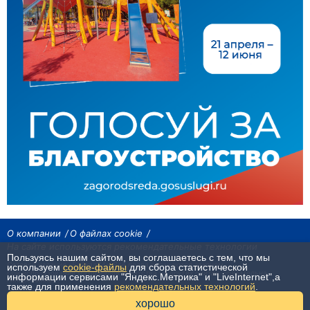
О компании
О файлах cookie
На сайте используются рекомендательные технологии
Пользуясь нашим сайтом, вы соглашаетесь с тем, что мы
Сетевое издание «Байкал24». Все права охраняются законом.
используем
cookie-файлы
для сбора статистической
При использовании материалов агентства на других сайтах, обязательна
информации сервисами "Яндекс.Метрика" и "LiveInternet",а
гиперссылка.
также для применения
рекомендательных технологий
.
16+
хорошо