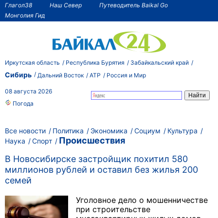
Глагол38
Наш Север
Путеводитель Baikal Go
Монголия Гид
Иркутская область
Республика Бурятия
Забайкальский край
Сибирь
Дальний Восток
АТР
Россия и Мир
08 августа 2026
Погода
Все новости
Политика
Экономика
Социум
Культура
Происшествия
Наука
Спорт
В Новосибирске застройщик похитил 580
миллионов рублей и оставил без жилья 200
семей
Уголовное дело о мошенничестве
при строительстве