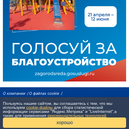
О компании
О файлах cookie
На сайте используются рекомендательные технологии
Пользуясь нашим сайтом, вы соглашаетесь с тем, что мы
Сетевое издание «Байкал24». Все права охраняются законом.
используем
cookie-файлы
для сбора статистической
При использовании материалов агентства на других сайтах, обязательна
информации сервисами "Яндекс.Метрика" и "LiveInternet",а
гиперссылка.
также для применения
рекомендательных технологий
.
16+
хорошо