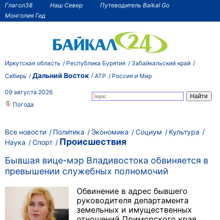
Глагол38
Наш Север
Путеводитель Baikal Go
Монголия Гид
Иркутская область
Республика Бурятия
Забайкальский край
Дальний Восток
Сибирь
АТР
Россия и Мир
09 августа 2026
Погода
Все новости
Политика
Экономика
Социум
Культура
Происшествия
Наука
Спорт
Бывшая вице-мэр Владивостока обвиняется в
превышении служебных полномочий
Обвинение в адрес бывшего
руководителя департамента
земельных и имущественных
отношений Приморского края