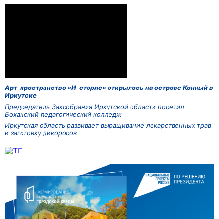
Арт-пространство «И-сторис» открылось на острове Конный в
Иркутске
Председатель Заксобрания Иркутской области посетил
Боханский педагогический колледж
Иркутская область развивает выращивание лекарственных трав
и заготовку дикоросов