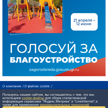
О компании
О файлах cookie
На сайте используются рекомендательные технологии
Пользуясь нашим сайтом, вы соглашаетесь с тем, что мы
Сетевое издание «Байкал24». Все права охраняются законом.
используем
cookie-файлы
для сбора статистической
При использовании материалов агентства на других сайтах, обязательна
информации сервисами "Яндекс.Метрика" и "LiveInternet",а
гиперссылка.
также для применения
рекомендательных технологий
.