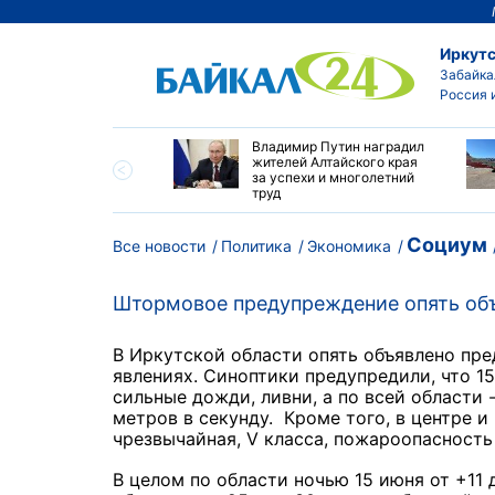
Иркутс
Забайка
Россия 
огодичный детский
Владимир Путин наградил
на Байкале - новая
жителей Алтайского края
 притяжения для
за успехи и многолетний
и и ДВ
труд
Социум
Все новости
Политика
Экономика
Штормовое предупреждение опять объ
В Иркутской области опять объявлено пр
явлениях. Синоптики предупредили, что 1
сильные дожди, ливни, а по всей области 
метров в секунду. Кроме того, в центре и
чрезвычайная, V класса, пожароопасность
В целом по области ночью 15 июня от +11 д