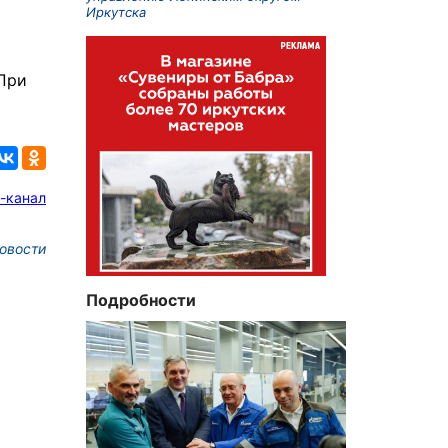
Иркутска
 При
-канал
овости
Подробности