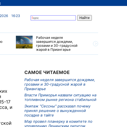
д
 2026
16:23
Рабочая неделя
Власти П
ию
завершится дождями,
ситуацию
грозами и 30-градусной
рынке ре
жарой в Приангарье
САМОЕ ЧИТАЕМОЕ
Рабочая неделя завершится дождями,
грозами и 30-градусной жарой в
Приангарье
ких
Власти Приморья назвали ситуацию на
я
топливном рынке региона стабильной
15-17
Экипаж "Сессны" рассказал почему
сса, и
принял решение о вынужденной
посадке в тайге
Мэр провел планерку в комитете по
тской
управлению Ленинским округом