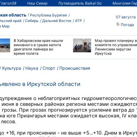
Глагол38
Наш Север
Путеводитель Baikal Go
Монголия Ги
кая область
Республика Бурятия
07 августа
льский край
Сибирь
Дальний Восток
АТР
Погода
и Мир
В Хабаровском крае нашли
Мэр провел планерку в
виновного в срыве капота
комитете по управлен
двигателя лайнера во
Ленинским округом
время полета
Иркутска
Культура
Наука
Спорт
Происшествия
явлено в Иркутской области
едупреждение о неблагоприятных гидрометеорологичес
5 июня в северных районах региона местами ожидаютс
- грозы. При грозах прогнозируется усиление ветра до 
 на юге Приангарья местами ожидается высокая, IV кла
 лесов.
о +16, при прояснении - не выше +5...+10. Днем в Ирку