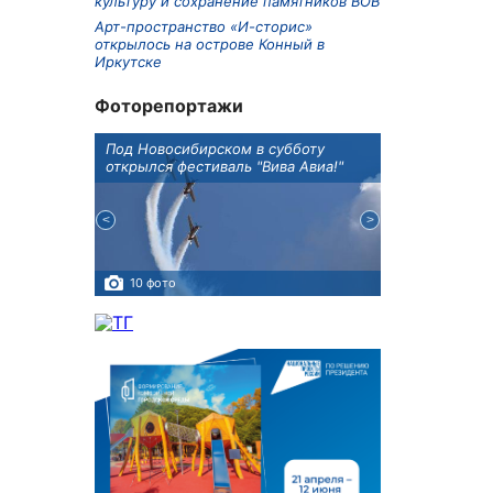
культуру и сохранение памятников ВОВ
Арт-пространство «И-сторис»
открылось на острове Конный в
Иркутске
Фоторепортажи
Оксана
Под Новосибирском в субботу
В Иркутске го
оддержке
открылся фестиваль "Вива Авиа!"
новую детску
10 фото
5 фото