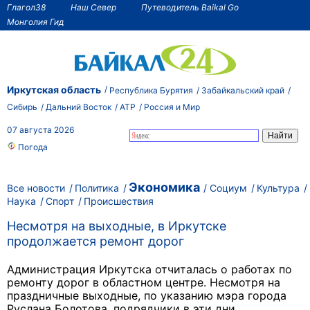
Глагол38
Наш Север
Путеводитель Baikal Go
Монголия Гид
Иркутская область
Республика Бурятия
Забайкальский край
Сибирь
Дальний Восток
АТР
Россия и Мир
07 августа 2026
Погода
Экономика
Все новости
Политика
Социум
Культура
Наука
Спорт
Происшествия
Несмотря на выходные, в Иркутске
продолжается ремонт дорог
Администрация Иркутска отчиталась о работах по
ремонту дорог в областном центре. Несмотря на
праздничные выходные, по указанию мэра города
Руслана Болотова, подрядчики в эти дни