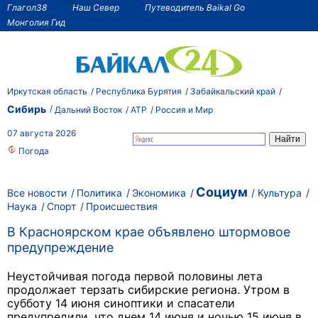
Глагол38
Наш Север
Путеводитель Baikal Go
Монголия Гид
Иркутская область
Республика Бурятия
Забайкальский край
Сибирь
Дальний Восток
АТР
Россия и Мир
07 августа 2026
Погода
Социум
Все новости
Политика
Экономика
Культура
Наука
Спорт
Происшествия
В Красноярском крае объявлено штормовое
предупреждение
Неустойчивая погода первой половины лета
продолжает терзать сибирские региона. Утром в
субботу 14 июня синоптики и спасатели
предупредили, что днем 14 июня и ночью 15 июня в