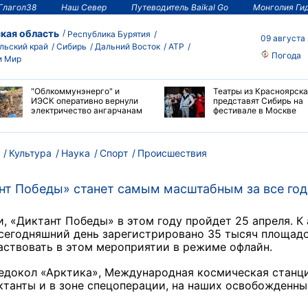
Глагол38
Наш Север
Путеводитель Baikal Go
Монголия Ги
кая область
Республика Бурятия
09 августа
льский край
Сибирь
Дальний Восток
АТР
Погода
и Мир
"Облкоммунэнерго" и
Театры из Красноярска
ИЭСК оперативно вернули
представят Сибирь на
электричество ангарчанам
фестивале в Москве
Культура
Наука
Спорт
Происшествия
ант Победы» станет самым масштабным за все го
и, «Диктант Победы» в этом году пройдет 25 апреля. К
 сегодняшний день зарегистрировано 35 тысяч площадо
аствовать в этом мероприятии в режиме офлайн.
едокол «Арктика», Международная космическая станци
ктанты и в зоне спецоперации, на наших освобожденны