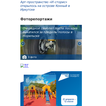
Арт-пространство «И-сторис»
открылось на острове Конный в
Иркутске
Фоторепортажи
бботу
Очередной самолет после посадке
Игорь Кобзев 
а Авиа!"
выкатился за пределы полосы в
открытии нов
Норильске
авиаотделения
3 фото
7 фото