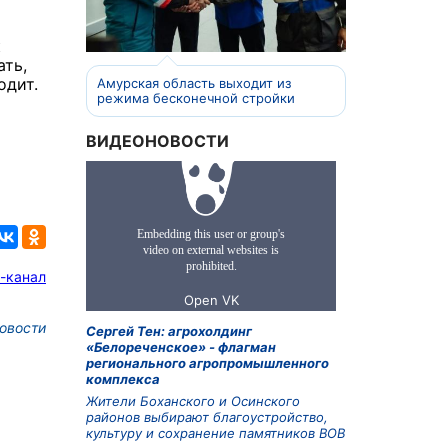
к
ать,
одит.
Амурская область выходит из
режима бесконечной стройки
ВИДЕОНОВОСТИ
-канал
овости
Сергей Тен: агрохолдинг
«Белореченское» - флагман
регионального агропромышленного
комплекса
Жители Боханского и Осинского
районов выбирают благоустройство,
культуру и сохранение памятников ВОВ