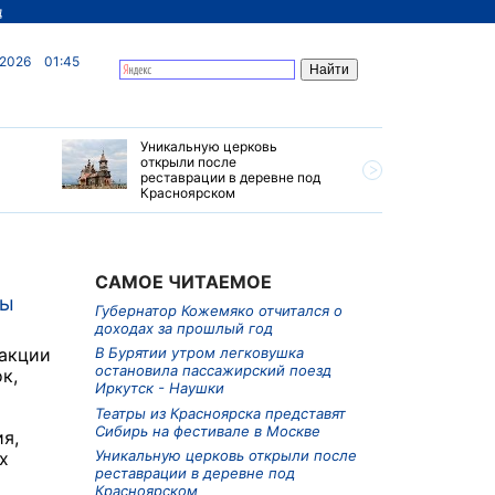
д
 2026
01:45
Уникальную церковь
Ограниче
открыли после
грузовик
реставрации в деревне под
Приморье
Красноярском
САМОЕ ЧИТАЕМОЕ
ды
Губернатор Кожемяко отчитался о
доходах за прошлый год
 акции
В Бурятии утром легковушка
остановила пассажирский поезд
к,
Иркутск - Наушки
Театры из Красноярска представят
Сибирь на фестивале в Москве
я,
Уникальную церковь открыли после
х
реставрации в деревне под
Красноярском