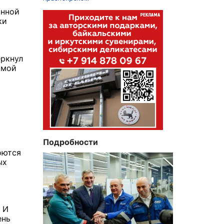
онной
ки
еркнул
ьмой
Подробности
оются
ых
. И
ень