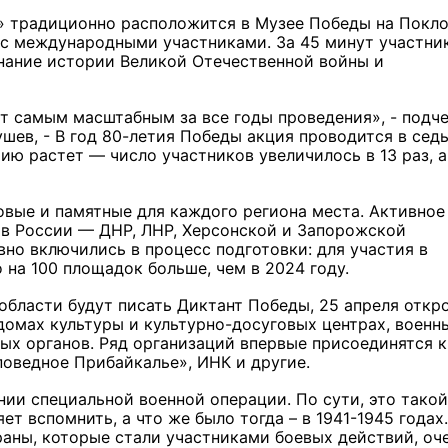
» традиционно расположится в Музее Победы на Покл
ы с международными участниками.
За 45 минут участни
знание истории Великой Отечественной войны и
т самым масштабным за все годы проведения», - подч
шев, - В год 80-летия Победы акция проводится в сед
ию растет — число участников увеличилось в 13 раз, а
овые и памятные для каждого региона места. Активное
в России — ДНР, ЛНР, Херсонской и Запорожской
вно включились в процесс подготовки: для участия в
на 100 площадок больше, чем в 2024 году.
области будут писать Диктант Победы, 25 апреля откр
 домах культуры и культурно-досуговых центрах, военн
ых органов. Ряд организаций впервые присоединятся к
поведное Прибайкалье», ИНК и другие.
нии специальной военной операции. По сути, это такой
ет вспомнить, а что же было тогда – в 1941-1945 годах
раны, которые стали участниками боевых действий, оч