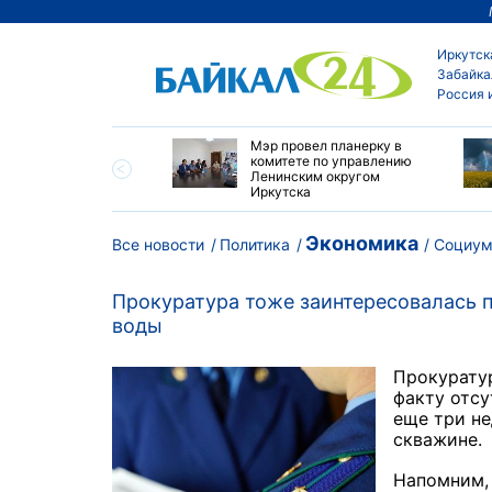
Иркутск
Забайка
Россия 
утске началась
Мэр провел планерку в
а с фотографами,
комитете по управлению
агающими сделать
Ленинским округом
и с совами
Иркутска
Экономика
Все новости
Политика
Социу
Прокуратура тоже заинтересовалась п
воды
Прокуратур
факту отсу
еще три не
скважине.
Напомним, 