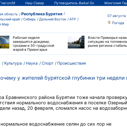
Глагол38
Наш Север
Путеводитель Baikal Go
Монголия Ги
Республика Бурятия
ая область
07 августа
льский край
Сибирь
Дальний Восток
АТР
Погода
и Мир
Рабочая неделя
Власти Приморья назв
завершится дождями,
ситуацию на топливно
грозами и 30-градусной
рынке региона стабил
жарой в Приангарье
м
Культура
Наука
Спорт
Происшествия
очему у жителей бурятской глубинки три недели 
а Еравнинского района Бурятии тоже начала проверку
тствия нормального водоснабжения в поселке Озерный
дели назад, 20 февраля, сломался насос на водозаборн
нормальное водоснабжение селян до сих пор не