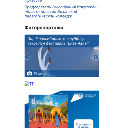
Иркутске
Председатель Заксобрания Иркутской
области посетил Боханский
педагогический колледж
Фоторепортажи
Оксана
Под Новосибирском в субботу
В Иркутске го
оддержке
открылся фестиваль "Вива Авиа!"
новую детску
10 фото
5 фото