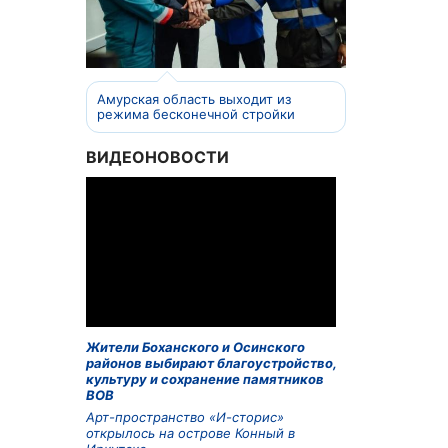
Амурская область выходит из
режима бесконечной стройки
ВИДЕОНОВОСТИ
Жители Боханского и Осинского
районов выбирают благоустройство,
культуру и сохранение памятников
ВОВ
Арт-пространство «И-сторис»
открылось на острове Конный в