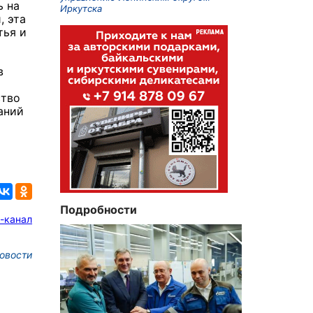
ь на
Иркутска
, эта
тья и
в
и
ство
аний
Подробности
-канал
овости