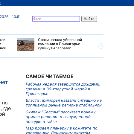
д
 2026
10:51
али
Сроки начала уборочной
Почти 7 
м
кампании в Приангарье
отправил
ьной
сдвинуты "вправо"
станций 
июле 202
САМОЕ ЧИТАЕМОЕ
нет
Рабочая неделя завершится дождями,
грозами и 30-градусной жарой в
Приангарье
Власти Приморья назвали ситуацию на
 по
топливном рынке региона стабильной
, где
Экипаж "Сессны" рассказал почему
ой
принял решение о вынужденной
посадке в тайге
Мэр провел планерку в комитете по
управлению Ленинским округом