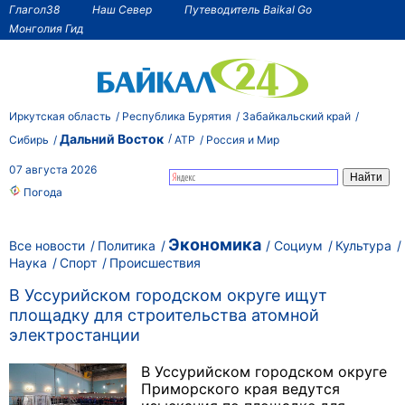
Глагол38
Наш Север
Путеводитель Baikal Go
Монголия Гид
Иркутская область
Республика Бурятия
Забайкальский край
Дальний Восток
Сибирь
АТР
Россия и Мир
07 августа 2026
Погода
Экономика
Все новости
Политика
Социум
Культура
Наука
Спорт
Происшествия
В Уссурийском городском округе ищут
площадку для строительства атомной
электростанции
В Уссурийском городском округе
Приморского края ведутся