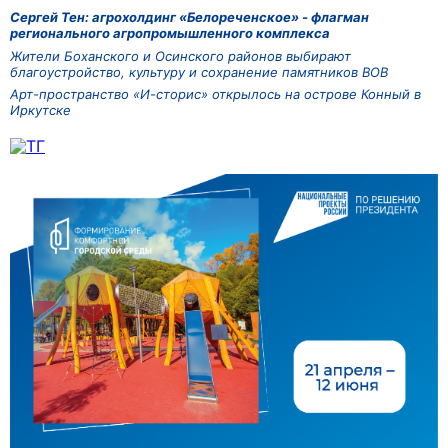
Сергей Тен: агрохолдинг «Белореченское» - флагман
регионального агропромышленного комплекса
Жители Боханского и Осинского районов выбирают
благоустройство, культуру и сохранение памятников ВОВ
Арт-пространство «И-сторис» открылось на острове Конный в
Иркутске