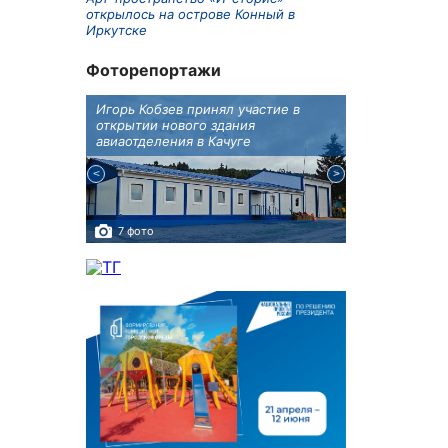
открылось на острове Конный в
Иркутске
Фоторепортажи
бботу
Игорь Кобзев принял участие в
В Иркутске п
а Авиа!"
открытии нового здания
двойняшки
авиаотделения в Качуге
7 фото
3 фото