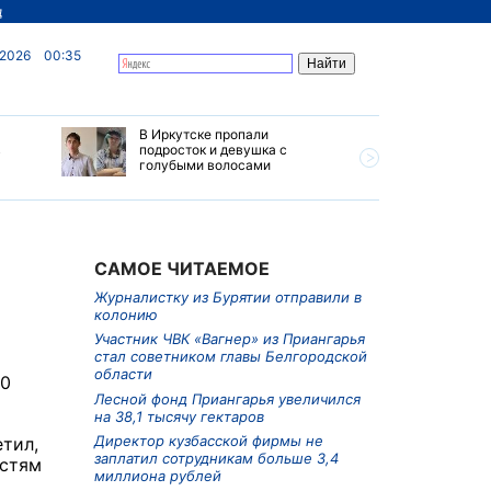
д
 2026
00:35
В Иркутске пропали
Ливни, г
в
подросток и девушка с
ветер бу
голубыми волосами
субботу 
Прианга
САМОЕ ЧИТАЕМОЕ
Журналистку из Бурятии отправили в
колонию
Участник ЧВК «Вагнер» из Приангарья
стал советником главы Белгородской
области
80
Лесной фонд Приангарья увеличился
на 38,1 тысячу гектаров
Директор кузбасской фирмы не
тил,
заплатил сотрудникам больше 3,4
астям
миллиона рублей