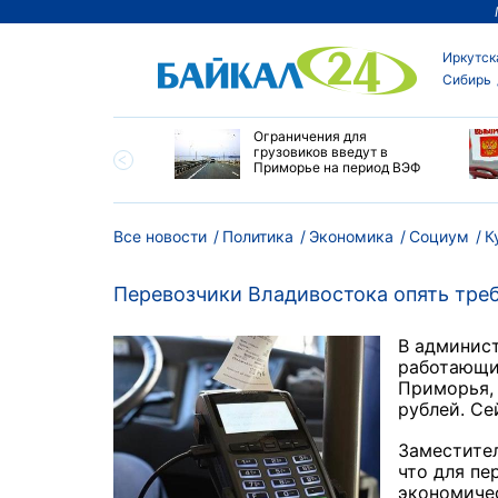
Иркутск
Сибирь
ровел планерку в
Ограничения для
ете по управлению
грузовиков введут в
ским округом
Приморье на период ВЭФ
ска
Все новости
Политика
Экономика
Социум
К
Перевозчики Владивостока опять треб
В админист
работающи
Приморья, 
рублей. Се
Заместите
что для пе
экономичес