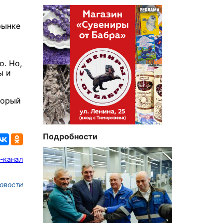
о
рынке
о. Но,
ы и
торый
Подробности
-канал
овости