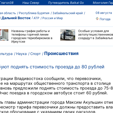
Глагол38
Наш Север
Путеводитель Baikal Go
Монголия Ги
08 августа
ая область
Республика Бурятия
Забайкальский край
Дальний Восток
АТР
Россия и Мир
Погода
Названы график работы и
Особые условия для
телефоны горячей линии
автопутешественнико
городских теризбиркомов в
создадут в Забайкалье
Иркутске
Происшествия
ультура
Наука
Спорт
уют поднять стоимость проезда до 80 рублей
рации Владивостока сообщили, что перевозчики,
е на маршрутах общественного транспорта в столице
вновь предложили поднять стоимость проезда до 75-
йчас поездка в городском автобусе стоит 60 рублей.
ль главы администрации города Максим Акульшин отме
ресмотр тарифа перевозчики должны предоставить вл
кое обоснование с указанием своих расходов,