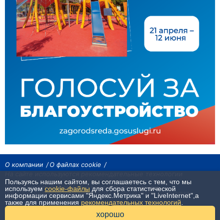
О компании
О файлах cookie
На сайте используются рекомендательные технологии
Пользуясь нашим сайтом, вы соглашаетесь с тем, что мы
Сетевое издание «Байкал24». Все права охраняются законом.
используем
cookie-файлы
для сбора статистической
При использовании материалов агентства на других сайтах, обязательна
информации сервисами "Яндекс.Метрика" и "LiveInternet",а
гиперссылка.
также для применения
рекомендательных технологий
.
16+
хорошо