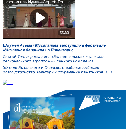
Шоумен Азамат Мусагалиев выступил на фестивале
«Унгинская баранина» в Приангарье
Сергей Тен: агрохолдинг «Белореченское» - флагман
регионального агропромышленного комплекса
Жители Боханского и Осинского районов выбирают
благоустройство, культуру и сохранение памятников ВОВ