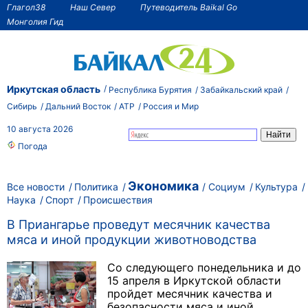
Глагол38
Наш Север
Путеводитель Baikal Go
Монголия Гид
Иркутская область
Республика Бурятия
Забайкальский край
Сибирь
Дальний Восток
АТР
Россия и Мир
10 августа 2026
Погода
Экономика
Все новости
Политика
Социум
Культура
Наука
Спорт
Происшествия
В Приангарье проведут месячник качества
мяса и иной продукции животноводства
Со следующего понедельника и до
15 апреля в Иркутской области
пройдет месячник качества и
безопасности мяса и иной