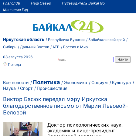
Глагол38
Наш Север
Путеводитель Baikal Go
Монголия Гид
Иркутская область
Республика Бурятия
Забайкальский край
Сибирь
Дальний Восток
АТР
Россия и Мир
08 августа 2026
Погода
Политика
Все новости
Экономика
Социум
Культура
Наука
Спорт
Происшествия
Виктор Басюк передал мэру Иркутска
благодарственное письмо от Марии Львовой-
Беловой
Доктор психологических наук,
академик и вице-президент