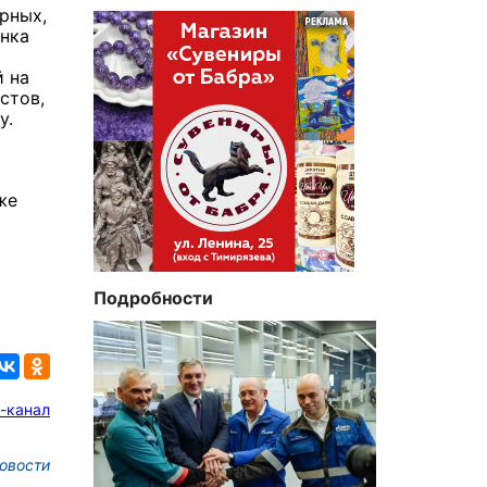
рных,
анка
й на
стов,
у.
же
Подробности
-канал
овости