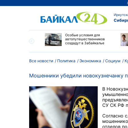
Иркутск
Сибир
и Приморья назвали
Особые условия для
цию на топливном
автопутешественников
 региона стабильной
создадут в Забайкалье
Все новости
Политика
Экономика
Социум
К
Мошенники убедили новокузнечанку 
В Новокузн
умышленно
предъявлен
СУ СК РФ п
Согласно с
мошенников
отделов п