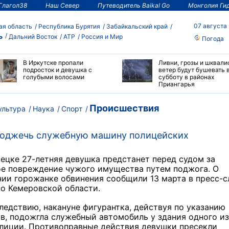
Глагол38
Наш Север
Путеводитель Baikal Go
Монголия Ги
07 августа
ая область
Республика Бурятия
Забайкальский край
ь
Дальний Восток
АТР
Россия и Мир
Погода
В Иркутске пропали
Ливни, грозы и шквали
подросток и девушка с
ветер будут бушевать 
голубыми волосами
субботу в районах
Приангарья
Происшествия
ультура
Наука
Спорт
поджечь служебную машину полицейских
ецке 27-летняя девушка предстанет перед судом за
е повреждение чужого имущества путем поджога. О
ии горожанке обвинения сообщили 13 марта в пресс-
о Кемеровской области.
ледствию, накануне фигурантка, действуя по указанию
, подожгла служебный автомобиль у здания одного из
олиции. Противоправные действия девушки пресекли