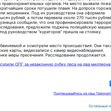
 правоохранительных органов. На место вызвали пожа
кратчайшие сроки потушили пламя. На допросе горож
нули мошенники. Под их руководством она оформила
ысяч рублей, а потом перевела около 270 тысяч рубле
кузнецка сообщили, что она профинансировала террори
реследования, предложили поджечь полицейскую машин
под руководством "кураторов" пришла на стоянку
обвиняемой и осмотрели место происшествия. Они так
ские карты, видеозаписи с камер видеонаблюдения.
анке меры пресечения. Расследование продолжается.
осудили ОПГ за незаконную рубку леса на два миллиона
Подписывайтесь на наш Telegram
Остальные н