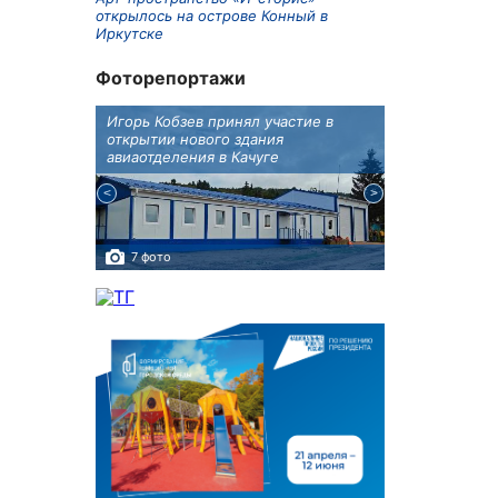
открылось на острове Конный в
Иркутске
Фоторепортажи
бботу
Игорь Кобзев принял участие в
В Иркутске п
а Авиа!"
открытии нового здания
двойняшки
авиаотделения в Качуге
7 фото
3 фото