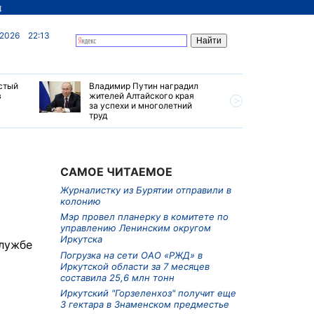
д
 2026
22:13
стый
Владимир Путин наградил
В Хабаро
в
жителей Алтайского края
виновног
за успехи и многолетний
двигател
труд
время по
САМОЕ ЧИТАЕМОЕ
Журналистку из Бурятии отправили в
колонию
Мэр провел планерку в комитете по
управлению Ленинским округом
Иркутска
службе
Погрузка на сети ОАО «РЖД» в
Иркутской области за 7 месяцев
составила 25,6 млн тонн
Иркутский "Горзеленхоз" получит еще
3 гектара в Знаменском предместье