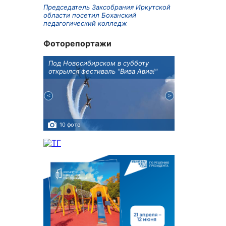
Председатель Заксобрания Иркутской
области посетил Боханский
педагогический колледж
Фоторепортажи
Оксана
Под Новосибирском в субботу
В Иркутске го
оддержке
открылся фестиваль "Вива Авиа!"
новую детску
10 фото
5 фото