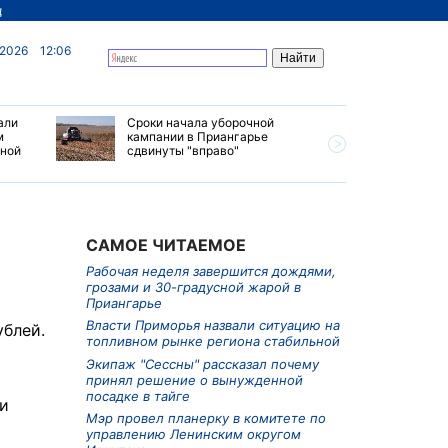
д
 2026
12:06
али
Сроки начала уборочной
Почти 7 
м
кампании в Приангарье
отправил
ьной
сдвинуты "вправо"
станций 
июле 202
САМОЕ ЧИТАЕМОЕ
Рабочая неделя завершится дождями,
грозами и 30-градусной жарой в
Приангарье
Власти Приморья назвали ситуацию на
ублей.
топливном рынке региона стабильной
Экипаж "Сессны" рассказал почему
принял решение о вынужденной
посадке в тайге
ди
Мэр провел планерку в комитете по
управлению Ленинским округом