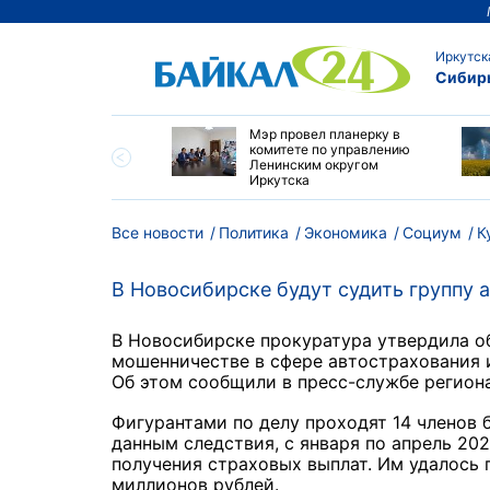
Иркутск
Сибир
утске началась
Мэр провел планерку в
а с фотографами,
комитете по управлению
агающими сделать
Ленинским округом
и с совами
Иркутска
Все новости
Политика
Экономика
Социум
К
В Новосибирске будут судить группу
В Новосибирске прокуратура утвердила о
мошенничестве в сфере автострахования 
Об этом сообщили в пресс-службе региона
Фигурантами по делу проходят 14 членов 
данным следствия, с января по апрель 20
получения страховых выплат. Им удалось 
миллионов рублей.