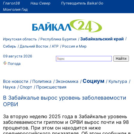
Глагол38
Наш Север
Путеводитель Baikal Go
Монголия Гид
Забайкальский край
Иркутская область
Республика Бурятия
Сибирь
Дальний Восток
АТР
Россия и Мир
09 августа 2026
Погода
Социум
Все новости
Политика
Экономика
Культура
Наука
Спорт
Происшествия
В Забайкалье вырос уровень заболеваемости
ОРВИ
За вторую неделю 2025 года в Забайкалье уровень
заболеваемости гриппом и ОРВИ вырос почти на 98
процентов. При этом он находится
ниже
среднероссийского показателя. Об этом сообщили в