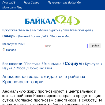
Глагол38
Наш Север
Путеводитель Baikal Go
Монголия Гид
Иркутская область
Республика Бурятия
Забайкальский край
Сибирь
Дальний Восток
АТР
Россия и Мир
09 августа 2026
Погода
Социум
Все новости
Политика
Экономика
Культура
Наука
Спорт
Происшествия
Аномальная жара ожидается в районах
Красноярского края
Аномальную жару прогнозируют в центральных и
южных районах Красноярского края в предстоящие
сутки. Согласно прогнозам синоптиков, в субботу, 14
июня, в вышеуказанных районах температура