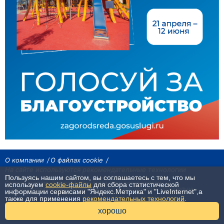
О компании
О файлах cookie
На сайте используются рекомендательные технологии
Пользуясь нашим сайтом, вы соглашаетесь с тем, что мы
Сетевое издание «Байкал24». Все права охраняются законом.
используем
cookie-файлы
для сбора статистической
При использовании материалов агентства на других сайтах, обязательна
информации сервисами "Яндекс.Метрика" и "LiveInternet",а
гиперссылка.
также для применения
рекомендательных технологий
.
16+
хорошо