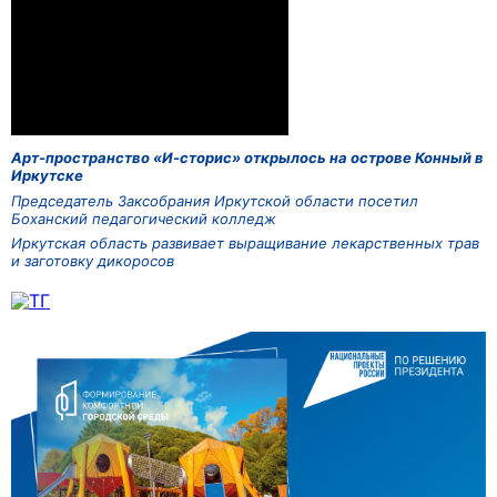
Арт-пространство «И-сторис» открылось на острове Конный в
Иркутске
Председатель Заксобрания Иркутской области посетил
Боханский педагогический колледж
Иркутская область развивает выращивание лекарственных трав
и заготовку дикоросов