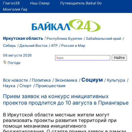
Глагол38
Наш Север
Путеводитель Baikal Go
Монголия Гид
Иркутская область
Республика Бурятия
Забайкальский край
Сибирь
Дальний Восток
АТР
Россия и Мир
06 августа 2026
Погода
Социум
Все новости
Политика
Экономика
Культура
Наука
Спорт
Происшествия
Прием заявок на конкурс инициативных
проектов продлится до 10 августа в Приангарье
В Иркутской области местные жители могут
реализовать проекты развития территорий при
помощи механизма инициативного
бюджетирования. О старте приема заявок в рамках