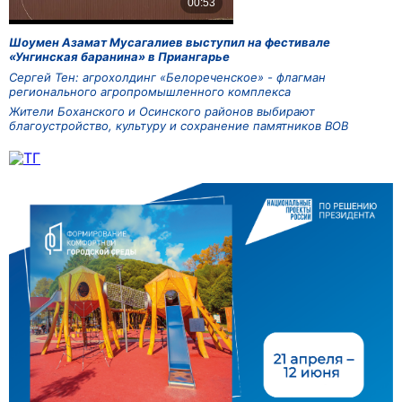
Шоумен Азамат Мусагалиев выступил на фестивале
«Унгинская баранина» в Приангарье
Сергей Тен: агрохолдинг «Белореченское» - флагман
регионального агропромышленного комплекса
Жители Боханского и Осинского районов выбирают
благоустройство, культуру и сохранение памятников ВОВ