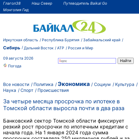
Глагол38
Наш Север
Путеводитель Baikal Go
Монголия Гид
Иркутская область
Республика Бурятия
Забайкальский край
Сибирь
Дальний Восток
АТР
Россия и Мир
09 августа 2026
Погода
Экономика
Все новости
Политика
Социум
Культура
Наука
Спорт
Происшествия
За четыре месяца просрочка по ипотеке в
Томской области выросла почти в два раза
Банковский сектор Томской области фиксирует
резкий рост просрочки по ипотечным кредитам с
начала года. На 1 января 2024 года сумма
просрочки составляла 250 миллионов рублей и за