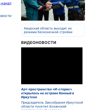
-канал
овости
Амурская область выходит из
режима бесконечной стройки
ВИДЕОНОВОСТИ
Арт-пространство «И-сторис»
открылось на острове Конный в
Иркутске
Председатель Заксобрания Иркутской
области посетил Боханский