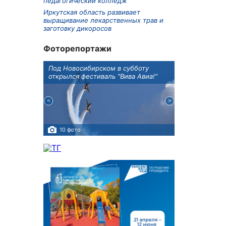
педагогический колледж
Иркутская область развивает
выращивание лекарственных трав и
заготовку дикоросов
Фоторепортажи
Оксана
Под Новосибирском в субботу
В Иркутске го
оддержке
открылся фестиваль "Вива Авиа!"
новую детску
10 фото
5 фото