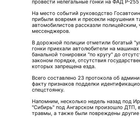
провести нелегальные гонки на ФАД Р-255
На место событий руководство Госавтои
прибыли вовремя и пресекли нарушения та
автомобилистов рассказли полицейским, ч
мессенджеров.
В дорожной полиции отметили богатый "ул
гонки приехали автолюбители на машинах
банальной тонировки "по кругу" до отсут
законом порядке, отсутствия государстве
которых запрещена езда.
Всего составлено 23 протокола об админи
факту признаков подделки идентификацио
спецстоянку.
Напомним, несколько недель назад под И
"Сибирь" под Ангарском произошло ДТП, в
травмы, а также были повреждены други