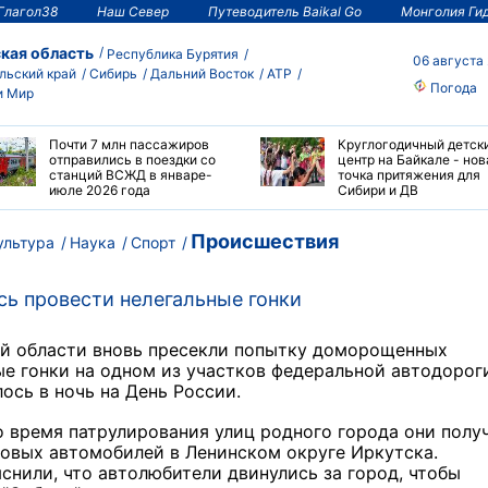
Глагол38
Наш Север
Путеводитель Baikal Go
Монголия Ги
кая область
Республика Бурятия
06 августа
льский край
Сибирь
Дальний Восток
АТР
Погода
и Мир
Почти 7 млн пассажиров
Круглогодичный детск
отправились в поездки со
центр на Байкале - нов
станций ВСЖД в январе-
точка притяжения для
июле 2026 года
Сибири и ДВ
Происшествия
ультура
Наука
Спорт
сь провести нелегальные гонки
ой области вновь пресекли попытку доморощенных
ые гонки на одном из участков федеральной автодорог
лось в ночь на День России.
о время патрулирования улиц родного города они полу
овых автомобилей в Ленинском округе Иркутска.
нили, что автолюбители двинулись за город, чтобы