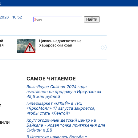
д
 2026
10:52
ий
Циклон надвигается на
В Иркутс
ая
Хабаровский край
борьба с
предлага
снимки с
САМОЕ ЧИТАЕМОЕ
Rolls-Royce Cullinan 2024 года
выставлен на продажу в Иркутске за
45,5 млн рублей
Гипермаркет «О’КЕЙ» в ТРЦ
и
«ЯркоМолл» 17 августа закроется,
чтобы стать «Лентой»
Круглогодичный детский центр на
чили
Байкале - новая точка притяжения для
Сибири и ДВ
В Иркутске началась борьба с