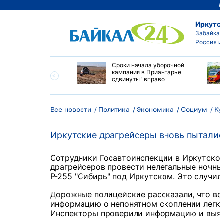
Иркутс
Забайка
Россия 
ество бюджетных
Сроки начала уборочной
выросло в
кампании в Приангарье
ибирских колледжах
сдвинуты "вправо"
Все новости
Политика
Экономика
Социум
К
Иркутские драгрейсеры вновь пытали
Сотрудники Госавтоинспекции в Иркутск
драгрейсеров провести нелегальные ночн
Р-255 "Сибирь" под Иркутском. Это случи
Дорожные полицейские рассказали, что в
информацию о непонятном скоплении легк
Инспекторы проверили информацию и выяс