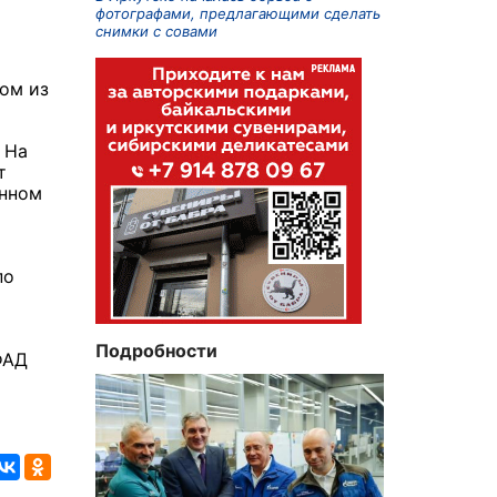
фотографами, предлагающими сделать
снимки с совами
ом из
 На
т
енном
по
Подробности
ФАД