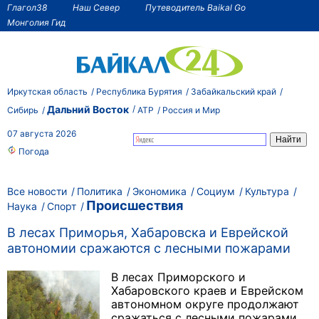
Глагол38
Наш Север
Путеводитель Baikal Go
Монголия Гид
Иркутская область
Республика Бурятия
Забайкальский край
Дальний Восток
Сибирь
АТР
Россия и Мир
07 августа 2026
Погода
Все новости
Политика
Экономика
Социум
Культура
Происшествия
Наука
Спорт
В лесах Приморья, Хабаровска и Еврейской
автономии сражаются с лесными пожарами
В лесах Приморского и
Хабаровского краев и Еврейском
автономном округе продолжают
сражаться с лесными пожарами.