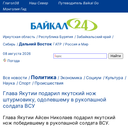
Глагол38
Наш Север
Путеводитель Baikal Go
Монголия Гид
Иркутская область
Республика Бурятия
Забайкальский край
Дальний Восток
Сибирь
АТР
Россия и Мир
08 августа 2026
Погода
Политика
Все новости
Экономика
Социум
Культура
Наука
Спорт
Происшествия
Глава Якутии подарил якутский нож
штурмовику, одолевшему в рукопашной
солдата ВСУ
Глава Якутии Айсен Николаев подарил якутский
нож победившему в рукопашной солдата ВСУ.