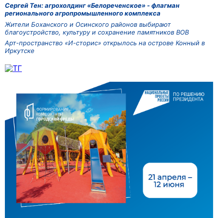
Сергей Тен: агрохолдинг «Белореченское» - флагман
регионального агропромышленного комплекса
Жители Боханского и Осинского районов выбирают
благоустройство, культуру и сохранение памятников ВОВ
Арт-пространство «И-сторис» открылось на острове Конный в
Иркутске