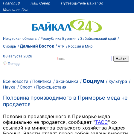
Глагол38
Наш Север
Путеводитель Baikal Go
Монголия Гид
Иркутская область
Республика Бурятия
Забайкальский край
Дальний Восток
Сибирь
АТР
Россия и Мир
08 августа 2026
Погода
Социум
Все новости
Политика
Экономика
Культура
Наука
Спорт
Происшествия
Половина производимого в Приморье меда не
продается
Половина произведенного в Приморье меда
официально не продается, сообщает "
ТАСС
" со
ссылкой на министра сельского хозяйства Андрея
Бронца.
Власти ставят перед собой задачу вывести