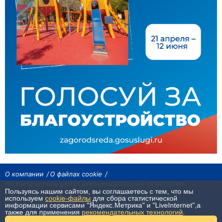
О компании
О файлах cookie
На сайте используются рекомендательные технологии
Пользуясь нашим сайтом, вы соглашаетесь с тем, что мы
Сетевое издание «Байкал24». Все права охраняются законом.
используем
cookie-файлы
для сбора статистической
При использовании материалов агентства на других сайтах, обязательна
информации сервисами "Яндекс.Метрика" и "LiveInternet",а
гиперссылка.
также для применения
рекомендательных технологий
.