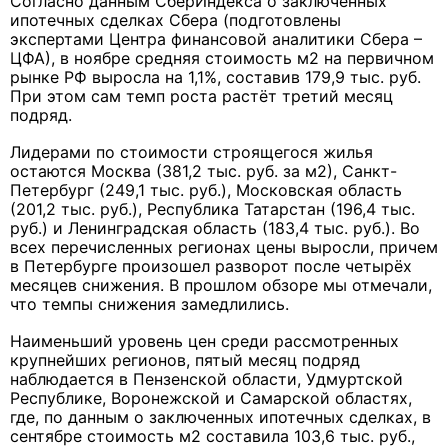
Согласно данным СберИндекса о заключённых
ипотечных сделках Сбера (подготовлены
экспертами Центра финансовой аналитики Сбера –
ЦФА), в ноябре средняя стоимость м2 на первичном
рынке РФ выросла на 1,1%, составив 179,9 тыс. руб.
При этом сам темп роста растёт третий месяц
подряд.
Лидерами по стоимости строящегося жилья
остаются Москва (381,2 тыс. руб. за м2), Санкт-
Петербург (249,1 тыс. руб.), Московская область
(201,2 тыс. руб.), Республика Татарстан (196,4 тыс.
руб.) и Ленинградская область (183,4 тыс. руб.). Во
всех перечисленных регионах цены выросли, причем
в Петербурге произошел разворот после четырёх
месяцев снижения. В прошлом обзоре мы отмечали,
что темпы снижения замедлились.
Наименьший уровень цен среди рассмотренных
крупнейших регионов, пятый месяц подряд
наблюдается в Пензенской области, Удмуртской
Республике, Воронежской и Самарской областях,
где, по данным о заключенных ипотечных сделках, в
сентябре стоимость м2 составила 103,6 тыс. руб.,