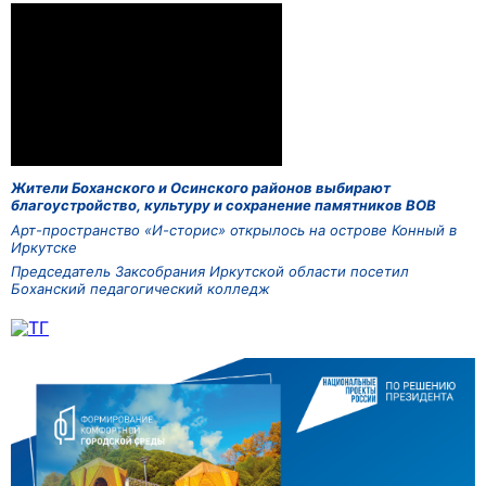
Жители Боханского и Осинского районов выбирают
благоустройство, культуру и сохранение памятников ВОВ
Арт-пространство «И-сторис» открылось на острове Конный в
Иркутске
Председатель Заксобрания Иркутской области посетил
Боханский педагогический колледж