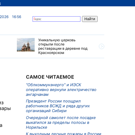
д
 2026
16:56
Уникальную церковь
Ограниче
открыли после
грузовик
реставрации в деревне под
Приморье
Красноярском
САМОЕ ЧИТАЕМОЕ
"Облкоммунэнерго" и ИЭСК
оперативно вернули электричество
ангарчанам
Президент России поощрил
из
работников ВСЖД и ряда других
овары
организаций Сибири
Очередной самолет после посадке
выкатился за пределы полосы в
а
Норильске
К выходным лесные пожары в России