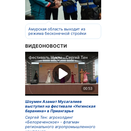
Амурская область выходит из
режима бесконечной стройки
ВИДЕОНОВОСТИ
Шоумен Азамат Мусагалиев
выступил на фестивале «Унгинская
баранина» в Приангарье
Сергей Тен: агрохолдинг
«Белореченское» - флагман
регионального агропромышленного