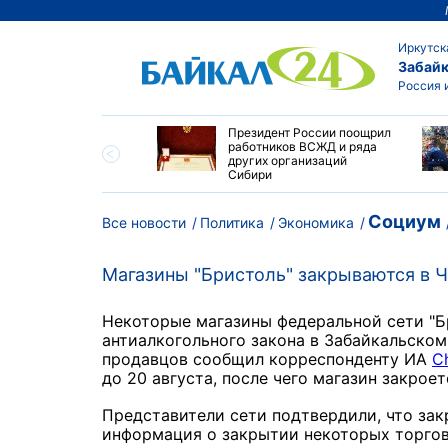
Иркутск
Забайк
Россия 
утске пропали
Президент России поощрил
сток и девушка с
работников ВСЖД и ряда
ыми волосами
других организаций
Сибири
Социум
Все новости
Политика
Экономика
Магазины "Бристоль" закрываются в Ч
Некоторые магазины федеральной сети "Бр
антиалкогольного закона в Забайкальском 
продавцов сообщил корреспонденту ИА
C
до 20 августа, после чего магазин закроет
Представители сети подтвердили, что зак
информация о закрытии некоторых торговы