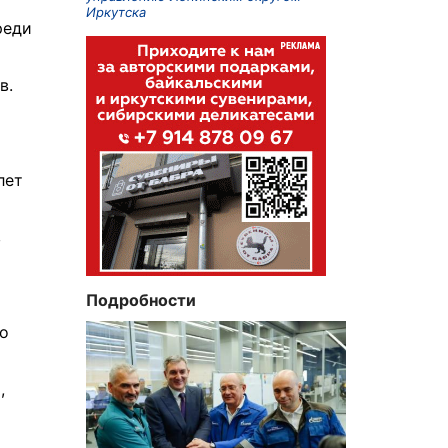
Иркутска
реди
в.
лет
в
Подробности
го
,