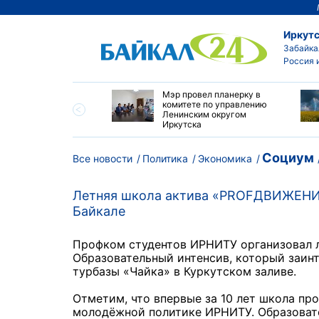
Иркутс
Забайка
Россия 
утске началась
Мэр провел планерку в
а с фотографами,
комитете по управлению
агающими сделать
Ленинским округом
и с совами
Иркутска
Социум
Все новости
Политика
Экономика
Летняя школа актива «PROFДВИЖЕНИЕ»
Байкале
Профком студентов ИРНИТУ организовал 
Образовательный интенсив, который заин
турбазы «Чайка» в Куркутском заливе.
Отметим, что впервые за 10 лет школа пр
молодёжной политике ИРНИТУ. Образовате