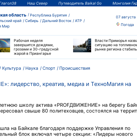
Глагол38
Наш Север
Путеводитель Baikal Go
Монголия Ги
кая область
Республика Бурятия
07 августа
льский край
Сибирь
Дальний Восток
АТР
Погода
и Мир
Рабочая неделя
Власти Приморья назв
завершится дождями,
ситуацию на топливно
грозами и 30-градусной
рынке региона стабил
жарой в Приангарье
Культура
Наука
Спорт
Происшествия
: лидерство, креатив, медиа и ТехноМагия на
летнюю школу актива «PROFДВИЖЕНИЕ» на берегу Бай
тересовал свыше 80 политеховцев, состоялся на терри
ошла на Байкале благодаря поддержке Управления по
льный блок включал четыре секции: «Лидеры нового