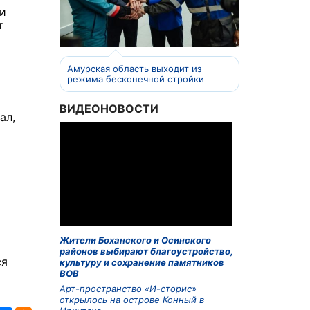
ни
т
Амурская область выходит из
режима бесконечной стройки
ВИДЕОНОВОСТИ
ал,
Жители Боханского и Осинского
районов выбирают благоустройство,
ся
культуру и сохранение памятников
ВОВ
Арт-пространство «И-сторис»
открылось на острове Конный в