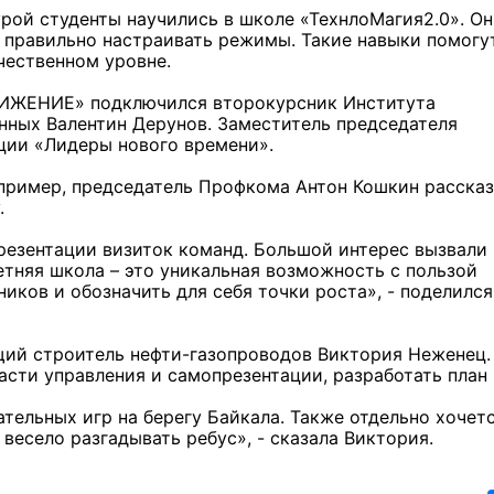
урой студенты научились в школе «ТехнлоМагия2.0». О
и правильно настраивать режимы. Такие навыки помогу
чественном уровне.
ДВИЖЕНИЕ» подключился второкурсник Института
нных Валентин Дерунов. Заместитель председателя
ции «Лидеры нового времени».
апример, председатель Профкома Антон Кошкин рассказ
.
резентации визиток команд. Большой интерес вызвали
етняя школа – это уникальная возможность с пользой
ков и обозначить для себя точки роста», - поделился
щий строитель нефти-газопроводов Виктория Неженец.
асти управления и самопрезентации, разработать план
тельных игр на берегу Байкала. Также отдельно хочет
 весело разгадывать ребус», - сказала Виктория.