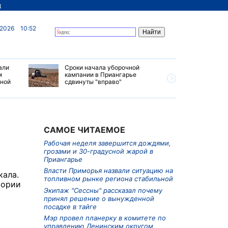
д
 2026
10:52
али
Сроки начала уборочной
Почти 7 
м
кампании в Приангарье
отправил
ьной
сдвинуты "вправо"
станций 
июле 202
САМОЕ ЧИТАЕМОЕ
Рабочая неделя завершится дождями,
грозами и 30-градусной жарой в
Приангарье
Власти Приморья назвали ситуацию на
кала.
топливном рынке региона стабильной
тории
Экипаж "Сессны" рассказал почему
принял решение о вынужденной
посадке в тайге
Мэр провел планерку в комитете по
управлению Ленинским округом