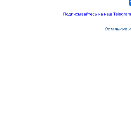
Подписывайтесь на наш Telegram
Остальные н
Депутат Думы Иркутска 
Жучкова рассказала о п
детского спорта
10 фото