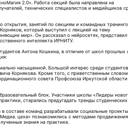
хноМагия 2.0». Работа секций была направлена на
олучателей, технических специалистов и медийщиков с
 открытия, занятий по секциям и командных тренинго
орняков, который выступил с лекцией на тему
еняющие мир». Он рассказал о нейросетях, представил
усственного интеллекта ИРНИТУ.
удентов Антона Кошкина, в отличие от школ прошлых 
ня:
мально насыщенной. Большой интерес среди студенто
вича Корнякова. Кроме того, с приветственным словом
ординационного совета Профсоюза Иркутской области
образовательный блок. Участники школы «Лидеры ново
практики, старались предугадать тренды студенческих
ы в составе команд разрабатывали социальные проекты
 «Медиа. цеха» познакомились с методами продвижения
лученные знания на практике.