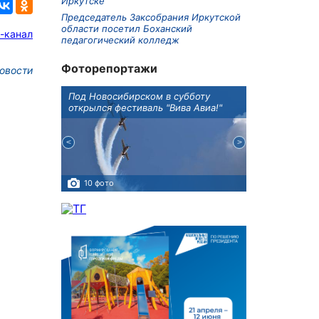
Иркутске
Председатель Заксобрания Иркутской
области посетил Боханский
-канал
педагогический колледж
Фоторепортажи
овости
Оксана
Под Новосибирском в субботу
В Иркутске го
оддержке
открылся фестиваль "Вива Авиа!"
новую детску
10 фото
5 фото