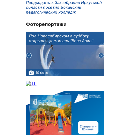
Председатель Заксобрания Иркутской
области посетил Боханский
педагогический колледж
Фоторепортажи
Оксана
Под Новосибирском в субботу
В Иркутске го
оддержке
открылся фестиваль "Вива Авиа!"
новую детску
10 фото
5 фото