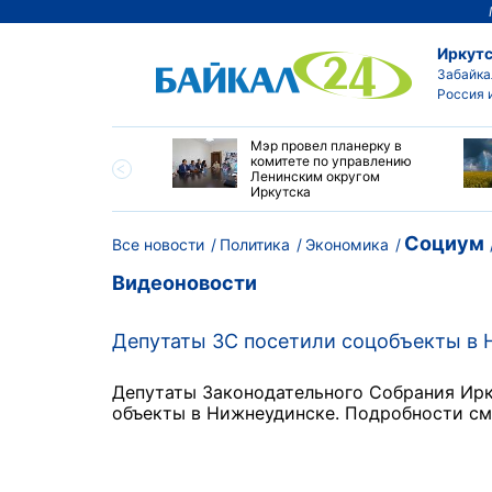
Иркутс
Забайка
Россия 
утске началась
Мэр провел планерку в
а с фотографами,
комитете по управлению
агающими сделать
Ленинским округом
и с совами
Иркутска
Социум
Все новости
Политика
Экономика
Видеоновости
Депутаты ЗС посетили соцобъекты в 
Депутаты Законодательного Собрания Ирк
объекты в Нижнеудинске. Подробности см