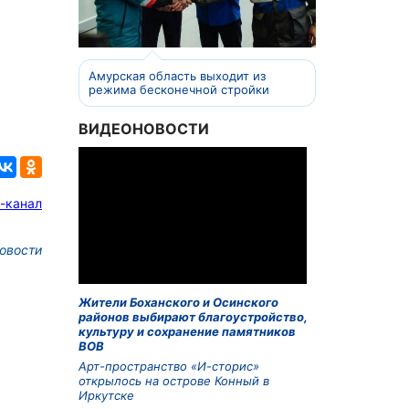
Амурская область выходит из
режима бесконечной стройки
ВИДЕОНОВОСТИ
-канал
овости
Жители Боханского и Осинского
районов выбирают благоустройство,
культуру и сохранение памятников
ВОВ
Арт-пространство «И-сторис»
открылось на острове Конный в
Иркутске