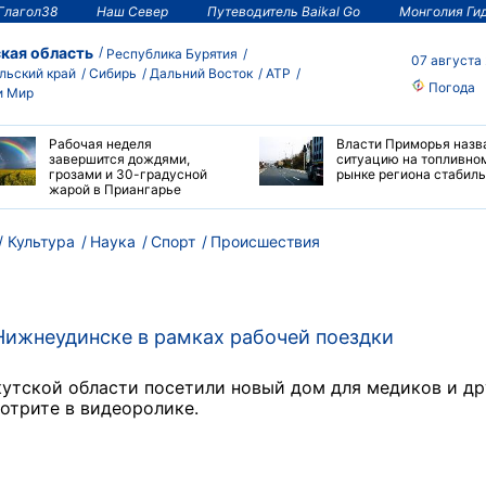
Глагол38
Наш Север
Путеводитель Baikal Go
Монголия Ги
кая область
Республика Бурятия
07 августа
льский край
Сибирь
Дальний Восток
АТР
Погода
и Мир
Рабочая неделя
Власти Приморья назв
завершится дождями,
ситуацию на топливно
грозами и 30-градусной
рынке региона стабил
жарой в Приангарье
Культура
Наука
Спорт
Происшествия
Нижнеудинске в рамках рабочей поездки
утской области посетили новый дом для медиков и др
отрите в видеоролике.