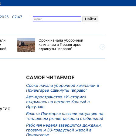
д
 2026
07:47
али
Сроки начала уборочной
Почти 7 
м
кампании в Приангарье
отправил
ьной
сдвинуты "вправо"
станций 
июле 202
САМОЕ ЧИТАЕМОЕ
Сроки начала уборочной кампании в
Приангарье сдвинуты "вправо"
Арт-пространство «И-сторис»
открылось на острове Конный в
Иркутске
угие
Власти Приморья назвали ситуацию на
топливном рынке региона стабильной
Рабочая неделя завершится дождями,
грозами и 30-градусной жарой в
Приангарье