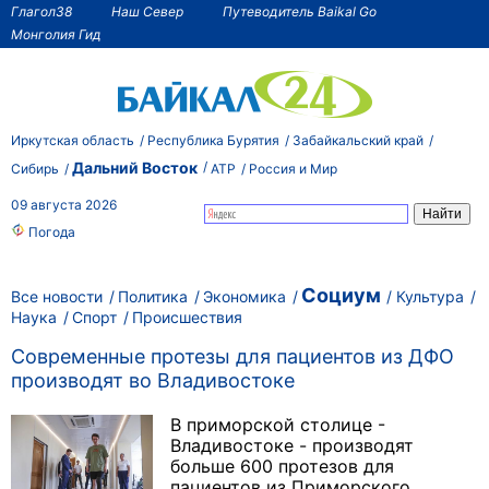
Глагол38
Наш Север
Путеводитель Baikal Go
Монголия Гид
Иркутская область
Республика Бурятия
Забайкальский край
Дальний Восток
Сибирь
АТР
Россия и Мир
09 августа 2026
Погода
Социум
Все новости
Политика
Экономика
Культура
Наука
Спорт
Происшествия
Современные протезы для пациентов из ДФО
производят во Владивостоке
В приморской столице -
Владивостоке - производят
больше 600 протезов для
пациентов из Приморского,