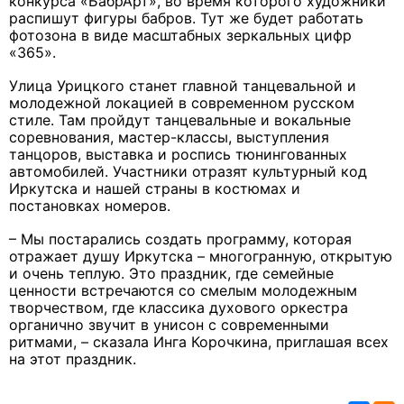
конкурса «БабрАрт», во время которого художники
распишут фигуры бабров. Тут же будет работать
фотозона в виде масштабных зеркальных цифр
«365».
Улица Урицкого станет главной танцевальной и
молодежной локацией в современном русском
стиле. Там пройдут танцевальные и вокальные
соревнования, мастер-классы, выступления
танцоров, выставка и роспись тюнингованных
автомобилей. Участники отразят культурный код
Иркутска и нашей страны в костюмах и
постановках номеров.
– Мы постарались создать программу, которая
отражает душу Иркутска – многогранную, открытую
и очень теплую. Это праздник, где семейные
ценности встречаются со смелым молодежным
творчеством, где классика духового оркестра
органично звучит в унисон с современными
ритмами, – сказала Инга Корочкина, приглашая всех
на этот праздник.