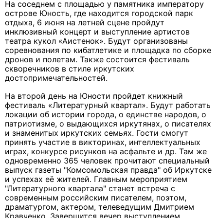
На соседнем с площадью у памятника императору
острове Юность, где находится городской парк
отдыха, 6 июня на летней сцене пройдут
инклюзивный концерт и выступление артистов
театра кукол «Аистенок». Будут организованы
соревнования по кибатлетике и площадка по сборке
дронов и полетам. Также состоится фестиваль
скворечников в стиле иркутских
достопримечательностей.
На второй день на Юности пройдет книжный
фестиваль «Литературный квартал». Будут работать
локации об истории города, о единстве народов, о
патриотизме, о выдающихся иркутянах, о писателях
и знаменитых иркутских семьях. Гости смогут
принять участие в викторинах, интеллектуальных
играх, конкурсе рисунков на асфальте и др. Там же
одновременно 365 человек прочитают специальный
выпуск газеты "Комсомольская правда" об Иркутске
и успехах её жителей. Главным мероприятием
"Литературного квартала" станет встреча с
современным российским писателем, поэтом,
драматургом, актером, телеведущим Дмитрием
Кравченко. Завершится вечер выступлением