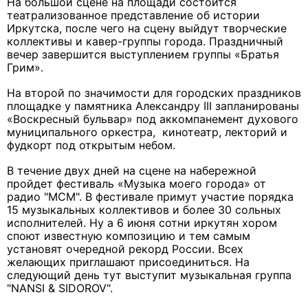
На большой сцене на площади состоится
театрализованное представление об истории
Иркутска, после чего на сцену выйдут творческие
коллективы и кавер-группы города. Праздничный
вечер завершится выступлением группы «Братья
Грим».
На второй по значимости для городских праздников
площадке у памятника Александру III запланированы
«Воскресный бульвар» под аккомпанемент духового
муниципального оркестра, кинотеатр, лекторий и
фудкорт под открытым небом.
В течение двух дней на сцене на набережной
пройдет фестиваль «Музыка моего города» от
радио "МСМ". В фестивале примут участие порядка
15 музыкальных коллективов и более 30 сольных
исполнителей. Ну а 6 июня сотни иркутян хором
споют известную композицию и тем самым
установят очередной рекорд России. Всех
желающих приглашают присоединиться. На
следующий день тут выступит музыкальная группа
"NANSI & SIDOROV".