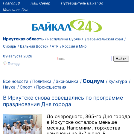
Глагол38
Наш Север
Путеводитель Baikal Go
Монголия Гид
Иркутская область
Республика Бурятия
Забайкальский край
Сибирь
Дальний Восток
АТР
Россия и Мир
09 августа 2026
Погода
Социум
Все новости
Политика
Экономика
Культура
Наука
Спорт
Происшествия
В Иркутске снова совещались по программе
празднования Дня города
До очередного, 365-го Дня города
в Иркутске осталось меньше
месяца. Напомним, торжества
намечены на 6-7 июня. В