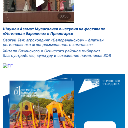
Шоумен Азамат Мусагалиев выступил на фестивале
«Унгинская баранина» в Приангарье
Сергей Тен: агрохолдинг «Белореченское» - флагман
регионального агропромышленного комплекса
Жители Боханского и Осинского районов выбирают
благоустройство, культуру и сохранение памятников ВОВ