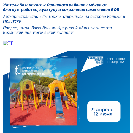
Жители Боханского и Осинского районов выбирают
благоустройство, культуру и сохранение памятников ВОВ
Арт-пространство «И-сторис» открылось на острове Конный в
Иркутске
Председатель Заксобрания Иркутской области посетил
Боханский педагогический колледж