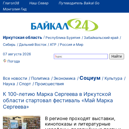
Глагол38
Наш Север
Путеводитель Baikal Go
Монголия Гид
Иркутская область
Республика Бурятия
Забайкальский край
Сибирь
Дальний Восток
АТР
Россия и Мир
07 августа 2026
Погода
Социум
Все новости
Политика
Экономика
Культура
Наука
Спорт
Происшествия
К 100-летию Марка Сергеева в Иркутской
области стартовал фестиваль «Май Марка
Сергеева»
В регионе проходят выставки,
кинопоказы и литературные