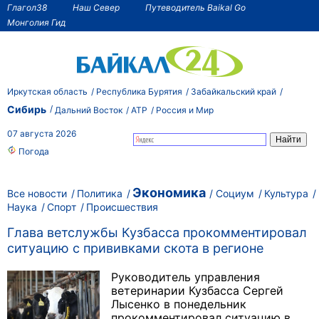
Глагол38
Наш Север
Путеводитель Baikal Go
Монголия Гид
Иркутская область
Республика Бурятия
Забайкальский край
Сибирь
Дальний Восток
АТР
Россия и Мир
07 августа 2026
Погода
Экономика
Все новости
Политика
Социум
Культура
Наука
Спорт
Происшествия
Глава ветслужбы Кузбасса прокомментировал
ситуацию с прививками скота в регионе
Руководитель управления
ветеринарии Кузбасса Сергей
Лысенко в понедельник
прокомментировал ситуацию в