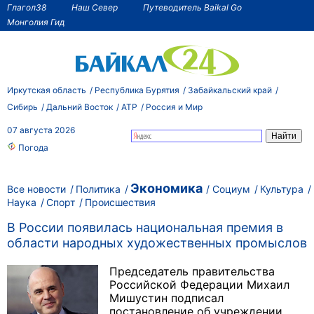
Глагол38
Наш Север
Путеводитель Baikal Go
Монголия Гид
Иркутская область
Республика Бурятия
Забайкальский край
Сибирь
Дальний Восток
АТР
Россия и Мир
07 августа 2026
Погода
Экономика
Все новости
Политика
Социум
Культура
Наука
Спорт
Происшествия
В России появилась национальная премия в
области народных художественных промыслов
Председатель правительства
Российской Федерации Михаил
Мишустин подписал
постановление об учреждении