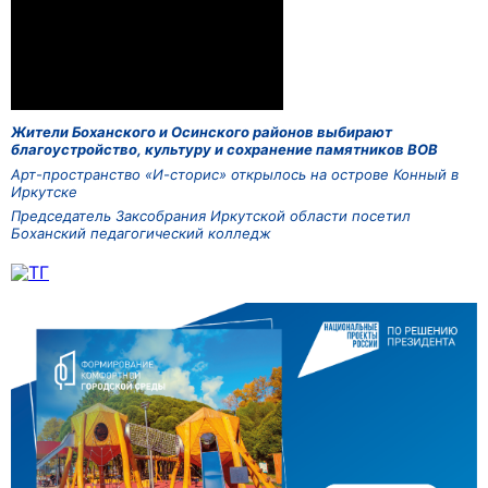
Жители Боханского и Осинского районов выбирают
благоустройство, культуру и сохранение памятников ВОВ
Арт-пространство «И-сторис» открылось на острове Конный в
Иркутске
Председатель Заксобрания Иркутской области посетил
Боханский педагогический колледж