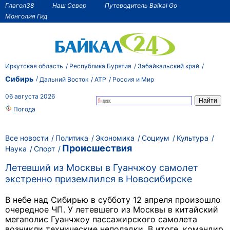
Глагол38
Наш Север
Путеводитель Baikal Go
Монголия Гид
Иркутская область
Республика Бурятия
Забайкальский край
Сибирь
Дальний Восток
АТР
Россия и Мир
06 августа 2026
Погода
Все новости
Политика
Экономика
Социум
Культура
Происшествия
Наука
Спорт
Летевший из Москвы в Гуанчжоу самолет
экстренно приземлился в Новосибирске
В небе над Сибирью в субботу 12 апреля произошло
очередное ЧП. У летевшего из Москвы в китайский
мегаполис Гуанчжоу пассажирского самолета
возникли технические неполадки. В итоге, командир