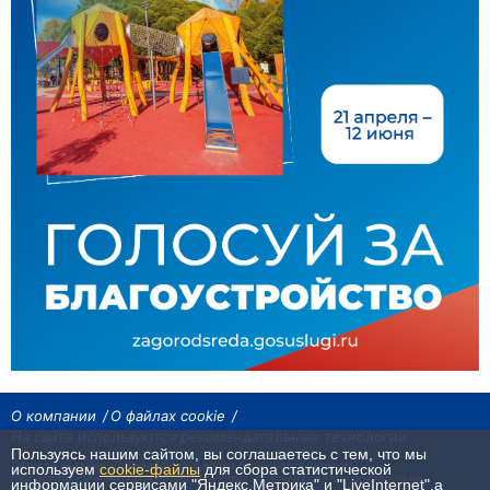
О компании
О файлах cookie
На сайте используются рекомендательные технологии
Пользуясь нашим сайтом, вы соглашаетесь с тем, что мы
Сетевое издание «Байкал24». Все права охраняются законом.
используем
cookie-файлы
для сбора статистической
При использовании материалов агентства на других сайтах, обязательна
информации сервисами "Яндекс.Метрика" и "LiveInternet",а
гиперссылка.