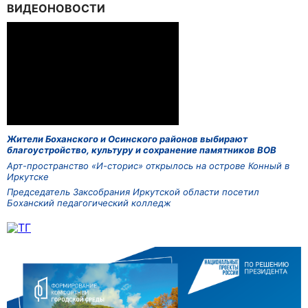
ВИДЕОНОВОСТИ
Жители Боханского и Осинского районов выбирают
благоустройство, культуру и сохранение памятников ВОВ
Арт-пространство «И-сторис» открылось на острове Конный в
Иркутске
Председатель Заксобрания Иркутской области посетил
Боханский педагогический колледж