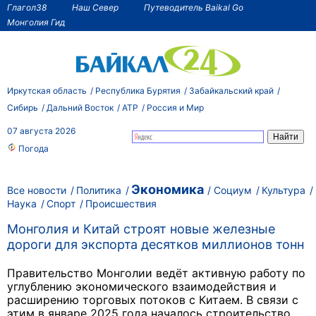
Глагол38
Наш Север
Путеводитель Baikal Go
Монголия Гид
Иркутская область
Республика Бурятия
Забайкальский край
Сибирь
Дальний Восток
АТР
Россия и Мир
07 августа 2026
Погода
Экономика
Все новости
Политика
Социум
Культура
Наука
Спорт
Происшествия
Монголия и Китай строят новые железные
дороги для экспорта десятков миллионов тонн
Правительство Монголии ведёт активную работу по
углублению экономического взаимодействия и
расширению торговых потоков с Китаем. В связи с
этим в январе 2025 года началось строительство