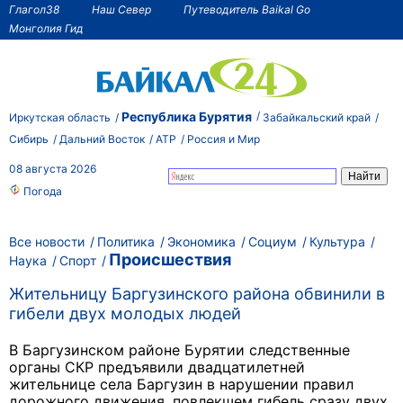
Глагол38
Наш Север
Путеводитель Baikal Go
Монголия Гид
Республика Бурятия
Иркутская область
Забайкальский край
Сибирь
Дальний Восток
АТР
Россия и Мир
08 августа 2026
Погода
Все новости
Политика
Экономика
Социум
Культура
Происшествия
Наука
Спорт
Жительницу Баргузинского района обвинили в
гибели двух молодых людей
В Баргузинском районе Бурятии следственные
органы СКР предъявили двадцатилетней
жительнице села Баргузин в нарушении правил
дорожного движения, повлекшем гибель сразу двух