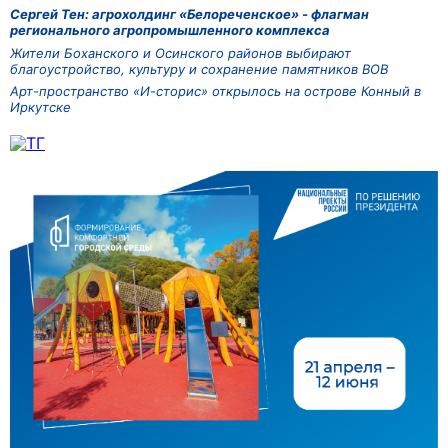
Сергей Тен: агрохолдинг «Белореченское» - флагман
регионального агропромышленного комплекса
Жители Боханского и Осинского районов выбирают
благоустройство, культуру и сохранение памятников ВОВ
Арт-пространство «И-сторис» открылось на острове Конный в
Иркутске