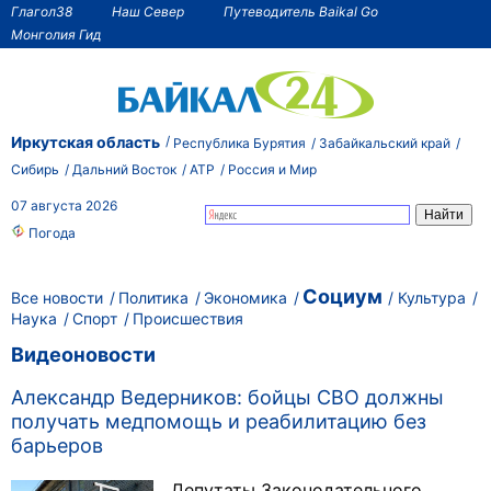
Глагол38
Наш Север
Путеводитель Baikal Go
Монголия Гид
Иркутская область
Республика Бурятия
Забайкальский край
Сибирь
Дальний Восток
АТР
Россия и Мир
07 августа 2026
Погода
Социум
Все новости
Политика
Экономика
Культура
Наука
Спорт
Происшествия
Видеоновости
Александр Ведерников: бойцы СВО должны
получать медпомощь и реабилитацию без
барьеров
Депутаты Законодательного