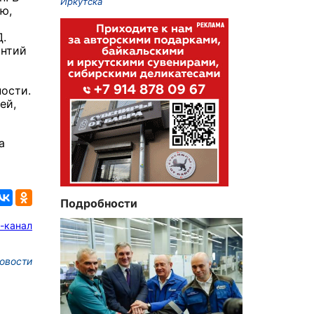
Иркутска
ю,
Д.
онтий
ности.
ей,
а
Подробности
-канал
овости