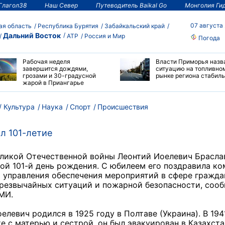
Глагол38
Наш Север
Путеводитель Baikal Go
Монголия Ги
07 августа
ая область
Республика Бурятия
Забайкальский край
Дальний Восток
АТР
Россия и Мир
Погода
Рабочая неделя
Власти Приморья назв
завершится дождями,
ситуацию на топливно
грозами и 30-градусной
рынке региона стабил
жарой в Приангарье
Культура
Наука
Спорт
Происшествия
л 101-летие
еликой Отечественной войны Леонтий Иоелевич Брасла
ой 101-й день рождения. С юбилеем его поздравила ко
 управления обеспечения мероприятий в сфере гражд
чрезвычайных ситуаций и пожарной безопасности, соо
МИ.
елевич родился в 1925 году в Полтаве (Украина). В 194
те с матерью и сестрой, он был эвакуирован в Казахста