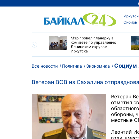
Иркутск
Сибирь
утске началась
Мэр провел планерку в
а с фотографами,
комитете по управлению
агающими сделать
Ленинским округом
и с совами
Иркутска
Социум
Все новости
Политика
Экономика
Ветеран ВОВ из Сахалина отпразднова
Ветеран В
отметил св
областного
обороны, 
местные С
Леонтий Ио
году, вмес