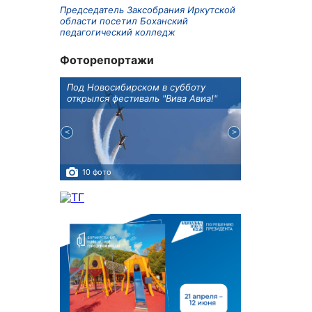
Председатель Заксобрания Иркутской
области посетил Боханский
педагогический колледж
Фоторепортажи
Оксана
Под Новосибирском в субботу
В Иркутске го
оддержке
открылся фестиваль "Вива Авиа!"
новую детску
10 фото
5 фото