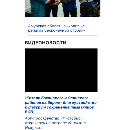
Амурская область выходит из
режима бесконечной стройки
ВИДЕОНОВОСТИ
Жители Боханского и Осинского
районов выбирают благоустройство,
культуру и сохранение памятников
ВОВ
Арт-пространство «И-сторис»
открылось на острове Конный в
Иркутске