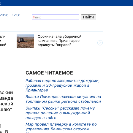
д
 2026
12:31
али
Сроки начала уборочной
Почти 7 
м
кампании в Приангарье
отправил
ьной
сдвинуты "вправо"
станций 
июле 202
САМОЕ ЧИТАЕМОЕ
Рабочая неделя завершится дождями,
грозами и 30-градусной жарой в
Приангарье
вский
Власти Приморья назвали ситуацию на
манда
топливном рынке региона стабильной
анской
Экипаж "Сессны" рассказал почему
бщают
принял решение о вынужденной
посадке в тайге
Мэр провел планерку в комитете по
1
управлению Ленинским округом
н. В