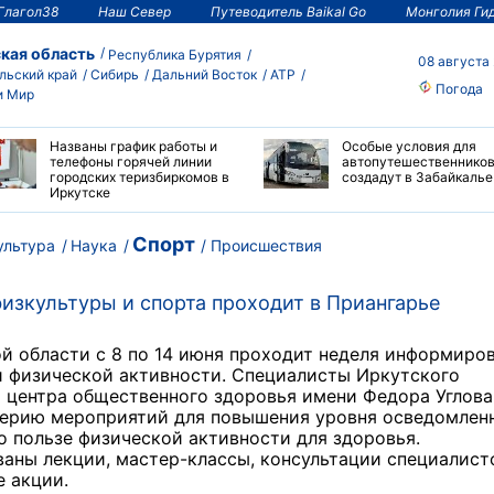
Глагол38
Наш Север
Путеводитель Baikal Go
Монголия Ги
кая область
Республика Бурятия
08 августа
льский край
Сибирь
Дальний Восток
АТР
Погода
и Мир
Названы график работы и
Особые условия для
телефоны горячей линии
автопутешественнико
городских теризбиркомов в
создадут в Забайкалье
Иркутске
Спорт
ультура
Наука
Происшествия
изкультуры и спорта проходит в Приангарье
й области с 8 по 14 июня проходит неделя информиро
и физической активности. Специалисты Иркутского
 центра общественного здоровья имени Федора Углова
серию мероприятий для повышения уровня осведомлен
о пользе физической активности для здоровья.
аны лекции, мастер-классы, консультации специалист
 акции.