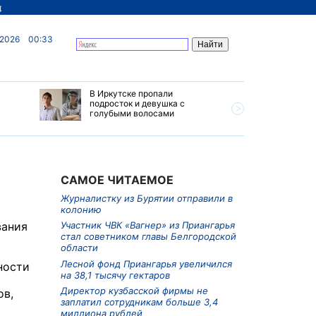
д
 2026
00:33
В Иркутске пропали
Ливни, г
в
подросток и девушка с
ветер бу
голубыми волосами
субботу 
Прианга
САМОЕ ЧИТАЕМОЕ
Журналистку из Бурятии отправили в
колонию
вания
Участник ЧВК «Вагнер» из Приангарья
стал советником главы Белгородской
области
Лесной фонд Приангарья увеличился
ности
на 38,1 тысячу гектаров
Директор кузбасской фирмы не
ов,
заплатил сотрудникам больше 3,4
миллиона рублей