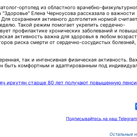
атолог-ортопед из областного врачебно-физкультурно
 "Здоровье" Елена Черноусова рассказала о важности
 Для сохранения активного долголетия нормой считает
неделю. Такой режим помогает укрепить сердечно-
твует профилактике хронических заболеваний и повыш
еская активность важна для здоровья в любом возраст
торов риска смерти от сердечно-сосудистых болезней,
ренная, так и интенсивная физическая активность. Ва
ен быть комфортным и адаптированным под индивидуа
сяч иркутян старше 80 лет получают повышенную пенси
Подписывайтесь на наш Telegram
Остальные н