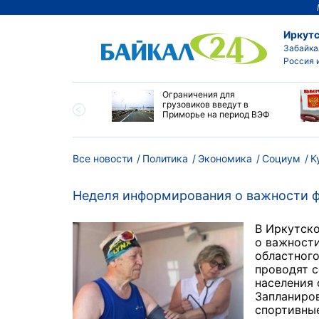
Иркутс
Забайка
Россия 
ровел планерку в
Ограничения для
ете по управлению
грузовиков введут в
ским округом
Приморье на период ВЭФ
ска
Все новости
Политика
Экономика
Социум
К
Неделя информирования о важности ф
В Иркутско
о важност
областного
проводят 
населения 
Запланиров
спортивные