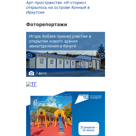
Арт-пространство «И-сторис»
открылось на острове Конный в
Иркутске
Фоторепортажи
бботу
Игорь Кобзев принял участие в
В Иркутске п
а Авиа!"
открытии нового здания
двойняшки
авиаотделения в Качуге
7 фото
3 фото