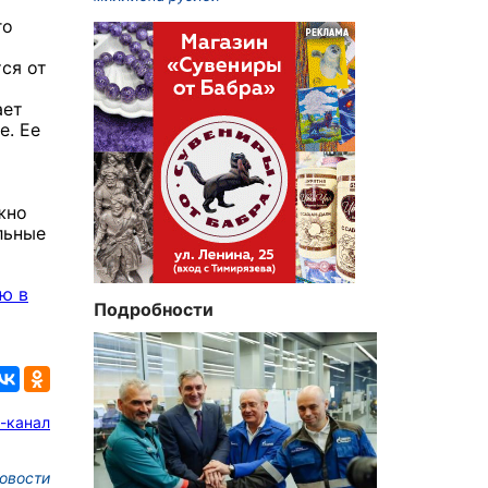
го
ся от
ает
е. Ее
жно
льные
ю в
Подробности
-канал
овости