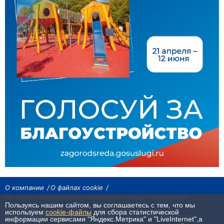
О компании
О файлах cookie
На сайте используются рекомендательные технологии
Пользуясь нашим сайтом, вы соглашаетесь с тем, что мы
Сетевое издание «Байкал24». Все права охраняются законом.
используем
cookie-файлы
для сбора статистической
При использовании материалов агентства на других сайтах, обязательна
информации сервисами "Яндекс.Метрика" и "LiveInternet",а
гиперссылка.