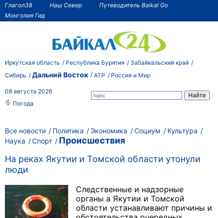
Глагол38
Наш Север
Путеводитель Baikal Go
Монголия Гид
Иркутская область
Республика Бурятия
Забайкальский край
Дальний Восток
Сибирь
АТР
Россия и Мир
08 августа 2026
Погода
Все новости
Политика
Экономика
Социум
Культура
Происшествия
Наука
Спорт
На реках Якутии и Томской области утонули
люди
Следственные и надзорные
органы а Якутии и Томской
области устанавливают причины и
обстоятельства очередных