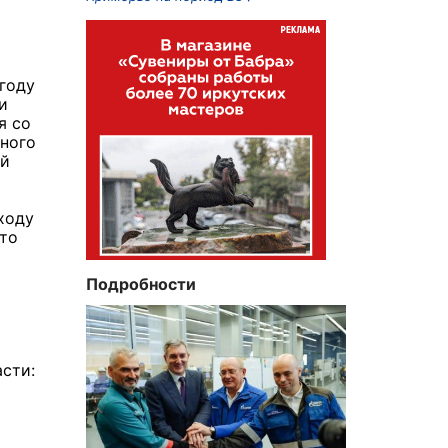
году
и
я со
нного
ий
ходу
что
Подробности
асти: