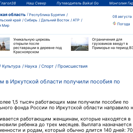
Глагол38
Наш Север
Путеводитель Baikal Go
Монголия Ги
кая область
Республика Бурятия
08 августа
льский край
Сибирь
Дальний Восток
АТР
Погода
и Мир
Уникальную церковь
Ограничения для
открыли после
грузовиков введут в
реставрации в деревне под
Приморье на период В
Красноярском
Культура
Наука
Спорт
Происшествия
мам в Иркутской области получили пособия по
более 1,5 тысяч работающих мам получили пособие по
ьного фонда России по Иркутской области направило н
чивается работающим женщинам, которые находятся в
новили ребенка до трех месяцев. Выплата назначается
менности и родам, который обычно длится 140 дней: 70