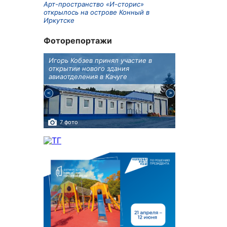
Арт-пространство «И-сторис»
открылось на острове Конный в
Иркутске
Фоторепортажи
крытию
Игорь Кобзев принял участие в
Под Новосиби
еку
открытии нового здания
открылся фест
авиаотделения в Качуге
7 фото
10 фото