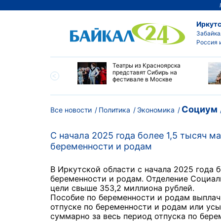
Иркутс
Забайка
Россия 
мир Путин наградил
Театры из Красноярска
ей Алтайского края
представят Сибирь на
пехи и многолетний
фестивале в Москве
Социум
Все новости
Политика
Экономика
С начала 2025 года более 1,5 тысяч 
беременности и родам
В Иркутской области с начала 2025 года 
беременности и родам. Отделение Социал
цели свыше 353,2 миллиона рублей.
Пособие по беременности и родам выпла
отпуске по беременности и родам или усы
суммарно за весь период отпуска по бере