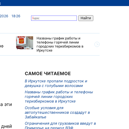
д
 2026
18:26
Названы график работы и
Особые у
телефоны горячей линии
автопуте
ЭФ
городских теризбиркомов в
создадут
Иркутске
САМОЕ ЧИТАЕМОЕ
В Иркутске пропали подросток и
девушка с голубыми волосами
Названы график работы и телефоны
горячей линии городских
теризбиркомов в Иркутске
а эти
Особые условия для
автопутешественников создадут в
Забайкалье
Ограничения для грузовиков введут в
 дней
Приморье на период ВЭФ