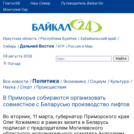
Глагол38
Наш Север
Путеводитель Baikal Go
Монголия Гид
Иркутская область
Республика Бурятия
Забайкальский край
Дальний Восток
Сибирь
АТР
Россия и Мир
08 августа 2026
Погода
Политика
Все новости
Экономика
Социум
Культура
Наука
Спорт
Происшествия
В Приморье собираются организовать
совместное с Беларусью производство лифтов
Во вторник, 11 марта, губернатор Приморского края
Олег Кожемяко в рамках визита в Беларусь
подписал с председателем Могилевского
областного исполнительного комитета Анатолием