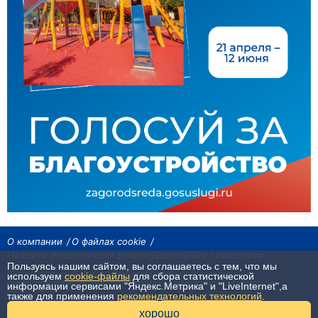
О компании
О файлах cookie
На сайте используются рекомендательные технологии
Пользуясь нашим сайтом, вы соглашаетесь с тем, что мы
Сетевое издание «Байкал24». Все права охраняются законом.
используем
cookie-файлы
для сбора статистической
При использовании материалов агентства на других сайтах, обязательна
информации сервисами "Яндекс.Метрика" и "LiveInternet",а
гиперссылка.
также для применения
рекомендательных технологий
.
16+
хорошо