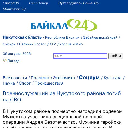
Глагол38
Наш Север
Путеводитель Baikal Go
Монголия Гид
Иркутская область
Республика Бурятия
Забайкальский край
Сибирь
Дальний Восток
АТР
Россия и Мир
09 августа 2026
Погода
Социум
Все новости
Политика
Экономика
Культура
Наука
Спорт
Происшествия
Военнослужащий из Нукутского района погиб
на СВО
В Нукутском районе посмертно наградили орденом
Мужества участника специальной военной
операции Андрея Безотечество. Мужчина геройски
погиб, защищая своих сослуживцев от плена. В